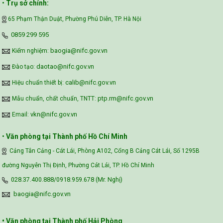
•
Trụ sở chính:
65 Phạm Thận Duật, Phường Phú Diễn, TP. Hà Nội
‪0859 299 595‬
baogia@nifc.gov.vn
Kiểm nghiệm:
daotao@nifc.gov.vn
Đào tạo:
calib@nifc.gov.vn
Hiệu chuẩn thiết bị:
ptp.rm@nifc.gov.vn
Mẫu chuẩn, chất chuẩn, TNTT:
vkn@nifc.gov.vn
Email:
•
Văn phòng tại Thành phố Hồ Chí Minh
Cảng Tân Cảng - Cát Lái, Phòng A102, Cổng B Cảng Cát Lái, Số 1295B
đường Nguyễn Thị Định, Phường Cát Lái, TP. Hồ Chí Minh
028.37.400.888/0918.959.678 (Mr. Nghị)
baogia@nifc.gov.vn
• Văn phòng tại Thành phố Hải Phòng