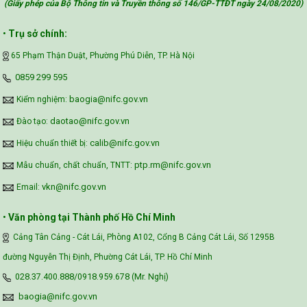
(Giấy phép của Bộ Thông tin và Truyền thông số 146/GP-TTĐT ngày 24/08/2020
)
•
Trụ sở chính:
65 Phạm Thận Duật, Phường Phú Diễn, TP. Hà Nội
‪0859 299 595‬
baogia@nifc.gov.vn
Kiểm nghiệm:
daotao@nifc.gov.vn
Đào tạo:
calib@nifc.gov.vn
Hiệu chuẩn thiết bị:
ptp.rm@nifc.gov.vn
Mẫu chuẩn, chất chuẩn, TNTT:
vkn@nifc.gov.vn
Email:
•
Văn phòng tại Thành phố Hồ Chí Minh
Cảng Tân Cảng - Cát Lái, Phòng A102, Cổng B Cảng Cát Lái, Số 1295B
đường Nguyễn Thị Định, Phường Cát Lái, TP. Hồ Chí Minh
028.37.400.888/0918.959.678 (Mr. Nghị)
baogia@nifc.gov.vn