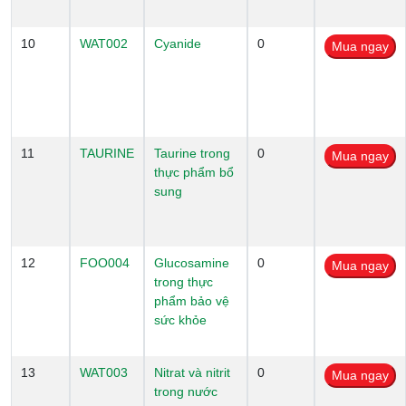
10
WAT002
Cyanide
0
11
TAURINE
Taurine trong
0
thực phẩm bổ
sung
12
FOO004
Glucosamine
0
trong thực
phẩm bảo vệ
sức khỏe
13
WAT003
Nitrat và nitrit
0
trong nước