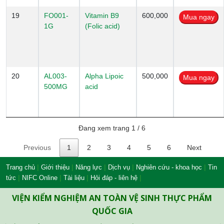
19
FO001-
Vitamin B9
600,000
1G
(Folic acid)
20
AL003-
Alpha Lipoic
500,000
500MG
acid
Đang xem trang 1 / 6
Previous
1
2
3
4
5
6
Next
|
|
|
|
|
Trang chủ
Giới thiệu
Năng lực
Dịch vụ
Nghiên cứu - khoa học
Tin
|
|
|
|
tức
NIFC Online
Tài liệu
Hỏi đáp - liên hệ
VIỆN KIỂM NGHIỆM AN TOÀN VỆ SINH THỰC PHẨM
QUỐC GIA