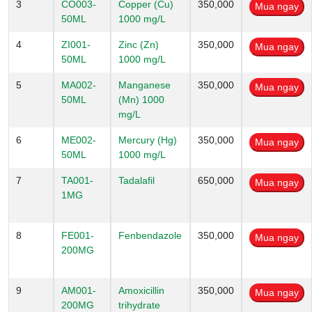
3
CO003-
Copper (Cu)
350,000
50ML
1000 mg/L
4
ZI001-
Zinc (Zn)
350,000
50ML
1000 mg/L
5
MA002-
Manganese
350,000
50ML
(Mn) 1000
mg/L
6
ME002-
Mercury (Hg)
350,000
50ML
1000 mg/L
7
TA001-
Tadalafil
650,000
1MG
8
FE001-
Fenbendazole
350,000
200MG
9
AM001-
Amoxicillin
350,000
200MG
trihydrate