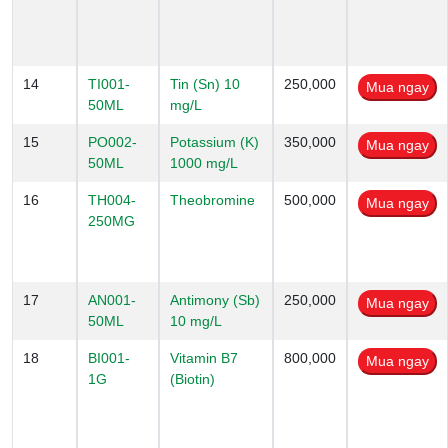
14
TI001-
Tin (Sn) 10
250,000
50ML
mg/L
15
PO002-
Potassium (K)
350,000
50ML
1000 mg/L
16
TH004-
Theobromine
500,000
250MG
17
AN001-
Antimony (Sb)
250,000
50ML
10 mg/L
18
BI001-
Vitamin B7
800,000
1G
(Biotin)