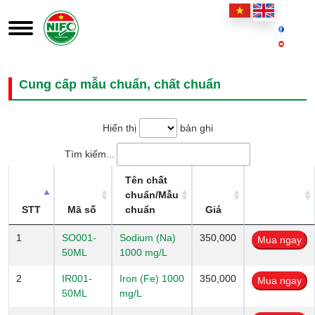
Cung cấp mẫu chuẩn, chất chuẩn
Hiển thị
bản ghi
Tìm kiếm...
Tên chất
chuẩn/Mẫu
STT
Mã số
chuẩn
Giá
1
SO001-
Sodium (Na)
350,000
50ML
1000 mg/L
2
IR001-
Iron (Fe) 1000
350,000
50ML
mg/L