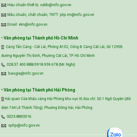
calib@nifc.gov.vn
Hiệu chuẩn thiết bị:
ptp.rm@nifc.gov.vn
Mẫu chuẩn, chất chuẩn, TNTT:
vkn@nifc.gov.vn
Email:
•
Văn phòng tại Thành phố Hồ Chí Minh
Cảng Tân Cảng - Cát Lái, Phòng A102, Cổng B Cảng Cát Lái, Số 1295B
đường Nguyễn Thị Định, Phường Cát Lái, TP. Hồ Chí Minh
028.37.400.888/0918.959.678 (Mr. Nghị)
baogia@nifc.gov.vn
• Văn phòng tại Thành phố Hải Phòng
Hải quan Cửa khẩu cảng Hải Phòng khu vực III; Địa chỉ: Số 1 Ngô Quyền (đối
diện 744 Lê Thánh Tông), Phường Đông Hải, Hải Phòng
0225.8830316
vphp@nifc.gov.vn