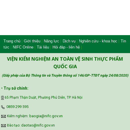
|
|
|
|
|
Trang chủ
Giới thiệu
Năng lực
Dịch vụ
Nghiên cứu - khoa học
Tin
|
|
|
|
tức
NIFC Online
Tài liệu
Hỏi đáp - liên hệ
VIỆN KIỂM NGHIỆM AN TOÀN VỆ SINH THỰC PHẨM
QUỐC GIA
(Giấy phép của Bộ Thông tin và Truyền thông số 146/GP-TTĐT ngày 24/08/2020
)
•
Trụ sở chính:
65 Phạm Thận Duật, Phường Phú Diễn, TP. Hà Nội
‪0859 299 595‬
baogia@nifc.gov.vn
Kiểm nghiệm:
daotao@nifc.gov.vn
Đào tạo: