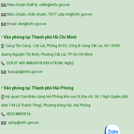
calib@nifc.gov.vn
Hiệu chuẩn thiết bị:
ptp.rm@nifc.gov.vn
Mẫu chuẩn, chất chuẩn, TNTT:
vkn@nifc.gov.vn
Email:
•
Văn phòng tại Thành phố Hồ Chí Minh
Cảng Tân Cảng - Cát Lái, Phòng A102, Cổng B Cảng Cát Lái, Số 1295B
đường Nguyễn Thị Định, Phường Cát Lái, TP. Hồ Chí Minh
028.37.400.888/0918.959.678 (Mr. Nghị)
baogia@nifc.gov.vn
• Văn phòng tại Thành phố Hải Phòng
Hải quan Cửa khẩu cảng Hải Phòng khu vực III; Địa chỉ: Số 1 Ngô Quyền (đối
diện 744 Lê Thánh Tông), Phường Đông Hải, Hải Phòng
0225.8830316
vphp@nifc.gov.vn