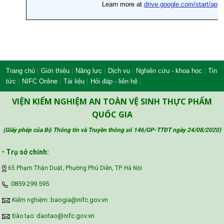
|
|
|
|
|
Trang chủ
Giới thiệu
Năng lực
Dịch vụ
Nghiên cứu - khoa học
Tin
|
|
|
|
tức
NIFC Online
Tài liệu
Hỏi đáp - liên hệ
VIỆN KIỂM NGHIỆM AN TOÀN VỆ SINH THỰC PHẨM
QUỐC GIA
(Giấy phép của Bộ Thông tin và Truyền thông số 146/GP-TTĐT ngày 24/08/2020
)
•
Trụ sở chính:
65 Phạm Thận Duật, Phường Phú Diễn, TP. Hà Nội
‪0859 299 595‬
baogia@nifc.gov.vn
Kiểm nghiệm:
daotao@nifc.gov.vn
Đào tạo: