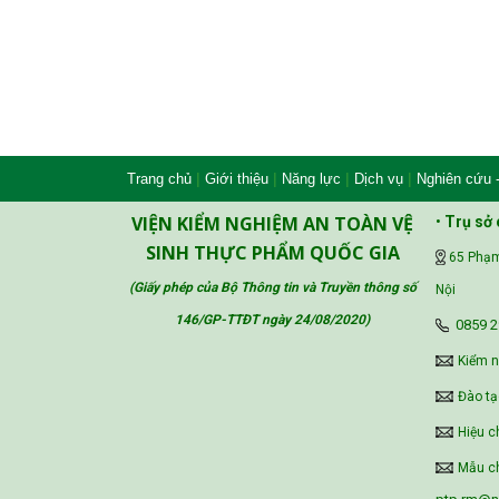
|
|
|
|
Trang chủ
Giới thiệu
Năng lực
Dịch vụ
Nghiên cứu 
VIỆN KIỂM NGHIỆM AN TOÀN VỆ
•
Trụ sở 
SINH THỰC PHẨM QUỐC GIA
65 Phạm
(Giấy phép của Bộ Thông tin và Truyền thông số
Nội
146/GP-TTĐT ngày 24/08/2020
)
‪0859 2
Kiểm 
Đào tạ
Hiệu c
Mẫu ch