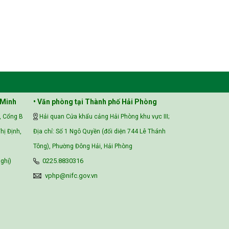
 Minh
• Văn phòng tại Thành phố Hải Phòng
, Cổng B
Hải quan Cửa khẩu cảng Hải Phòng khu vực III;
hị Định,
Địa chỉ: Số 1 Ngô Quyền (đối diện 744 Lê Thánh
Tông), Phường Đông Hải, Hải Phòng
ghị)
0225.8830316
vphp@nifc.gov.vn