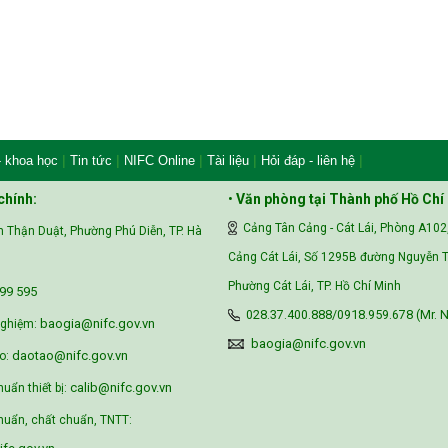
|
|
|
|
|
- khoa học
Tin tức
NIFC Online
Tài liệu
Hỏi đáp - liên hệ
chính:
•
Văn phòng tại Thành phố Hồ Chí
Cảng Tân Cảng - Cát Lái, Phòng A102
 Thận Duật, Phường Phú Diễn, TP. Hà
Cảng Cát Lái, Số 1295B đường Nguyễn T
Phường Cát Lái, TP. Hồ Chí Minh
99 595‬
028.37.400.888/0918.959.678 (Mr. N
baogia@nifc.gov.vn
nghiệm:
baogia@nifc.gov.vn
daotao@nifc.gov.vn
o:
calib@nifc.gov.vn
huẩn thiết bị:
uẩn, chất chuẩn, TNTT: