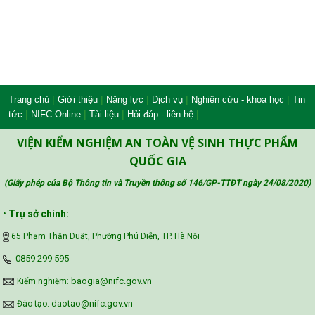
|
|
|
|
|
Trang chủ
Giới thiệu
Năng lực
Dịch vụ
Nghiên cứu - khoa học
Tin
|
|
|
|
tức
NIFC Online
Tài liệu
Hỏi đáp - liên hệ
VIỆN KIỂM NGHIỆM AN TOÀN VỆ SINH THỰC PHẨM
QUỐC GIA
(Giấy phép của Bộ Thông tin và Truyền thông số 146/GP-TTĐT ngày 24/08/2020
)
•
Trụ sở chính:
65 Phạm Thận Duật, Phường Phú Diễn, TP. Hà Nội
‪0859 299 595‬
baogia@nifc.gov.vn
Kiểm nghiệm:
daotao@nifc.gov.vn
Đào tạo: