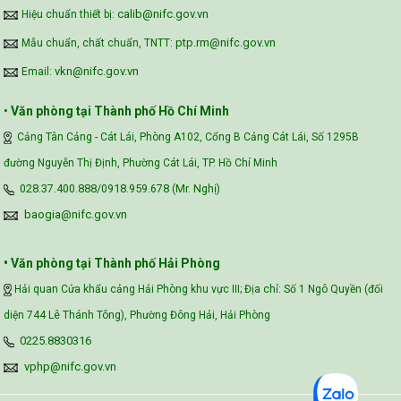
calib@nifc.gov.vn
Hiệu chuẩn thiết bị:
ptp.rm@nifc.gov.vn
Mẫu chuẩn, chất chuẩn, TNTT:
vkn@nifc.gov.vn
Email:
•
Văn phòng tại Thành phố Hồ Chí Minh
Cảng Tân Cảng - Cát Lái, Phòng A102, Cổng B Cảng Cát Lái, Số 1295B
đường Nguyễn Thị Định, Phường Cát Lái, TP. Hồ Chí Minh
028.37.400.888/0918.959.678 (Mr. Nghị)
baogia@nifc.gov.vn
• Văn phòng tại Thành phố Hải Phòng
Hải quan Cửa khẩu cảng Hải Phòng khu vực III; Địa chỉ: Số 1 Ngô Quyền (đối
diện 744 Lê Thánh Tông), Phường Đông Hải, Hải Phòng
0225.8830316
vphp@nifc.gov.vn