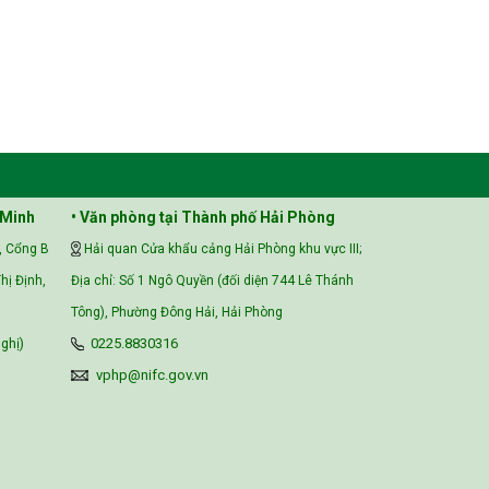
 Minh
• Văn phòng tại Thành phố Hải Phòng
, Cổng B
Hải quan Cửa khẩu cảng Hải Phòng khu vực III;
hị Định,
Địa chỉ: Số 1 Ngô Quyền (đối diện 744 Lê Thánh
Tông), Phường Đông Hải, Hải Phòng
ghị)
0225.8830316
vphp@nifc.gov.vn