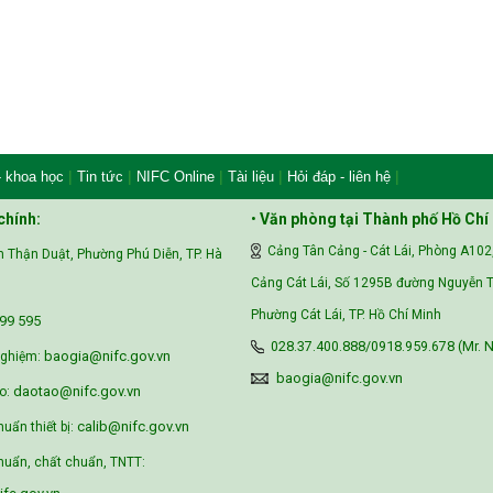
|
|
|
|
|
- khoa học
Tin tức
NIFC Online
Tài liệu
Hỏi đáp - liên hệ
chính:
•
Văn phòng tại Thành phố Hồ Chí
Cảng Tân Cảng - Cát Lái, Phòng A102
 Thận Duật, Phường Phú Diễn, TP. Hà
Cảng Cát Lái, Số 1295B đường Nguyễn T
Phường Cát Lái, TP. Hồ Chí Minh
99 595‬
028.37.400.888/0918.959.678 (Mr. N
baogia@nifc.gov.vn
nghiệm:
baogia@nifc.gov.vn
daotao@nifc.gov.vn
o:
calib@nifc.gov.vn
huẩn thiết bị:
uẩn, chất chuẩn, TNTT: