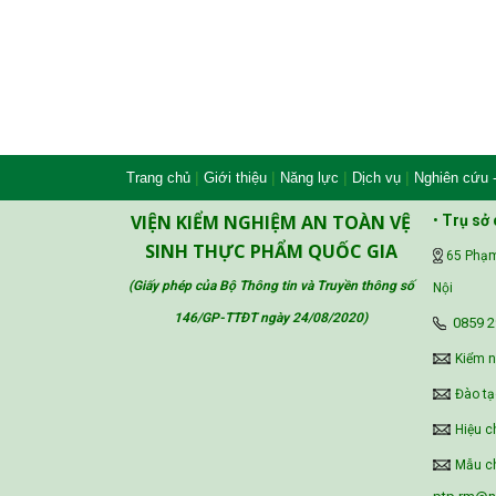
|
|
|
|
Trang chủ
Giới thiệu
Năng lực
Dịch vụ
Nghiên cứu 
VIỆN KIỂM NGHIỆM AN TOÀN VỆ
•
Trụ sở 
SINH THỰC PHẨM QUỐC GIA
65 Phạm
(Giấy phép của Bộ Thông tin và Truyền thông số
Nội
146/GP-TTĐT ngày 24/08/2020
)
‪0859 2
Kiểm 
Đào tạ
Hiệu c
Mẫu ch