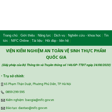
|
|
|
|
|
Trang chủ
Giới thiệu
Năng lực
Dịch vụ
Nghiên cứu - khoa học
Tin
|
|
|
|
tức
NIFC Online
Tài liệu
Hỏi đáp - liên hệ
VIỆN KIỂM NGHIỆM AN TOÀN VỆ SINH THỰC PHẨM
QUỐC GIA
(Giấy phép của Bộ Thông tin và Truyền thông số 146/GP-TTĐT ngày 24/08/2020
)
•
Trụ sở chính:
65 Phạm Thận Duật, Phường Phú Diễn, TP. Hà Nội
‪0859 299 595‬
baogia@nifc.gov.vn
Kiểm nghiệm:
daotao@nifc.gov.vn
Đào tạo: