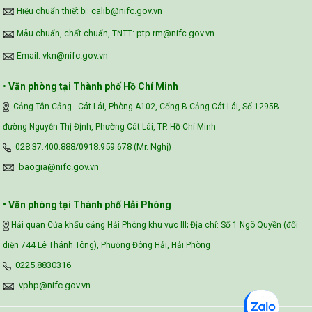
calib@nifc.gov.vn
Hiệu chuẩn thiết bị:
ptp.rm@nifc.gov.vn
Mẫu chuẩn, chất chuẩn, TNTT:
vkn@nifc.gov.vn
Email:
•
Văn phòng tại Thành phố Hồ Chí Minh
Cảng Tân Cảng - Cát Lái, Phòng A102, Cổng B Cảng Cát Lái, Số 1295B
đường Nguyễn Thị Định, Phường Cát Lái, TP. Hồ Chí Minh
028.37.400.888/0918.959.678 (Mr. Nghị)
baogia@nifc.gov.vn
• Văn phòng tại Thành phố Hải Phòng
Hải quan Cửa khẩu cảng Hải Phòng khu vực III; Địa chỉ: Số 1 Ngô Quyền (đối
diện 744 Lê Thánh Tông), Phường Đông Hải, Hải Phòng
0225.8830316
vphp@nifc.gov.vn