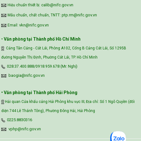
calib@nifc.gov.vn
Hiệu chuẩn thiết bị:
ptp.rm@nifc.gov.vn
Mẫu chuẩn, chất chuẩn, TNTT:
vkn@nifc.gov.vn
Email:
•
Văn phòng tại Thành phố Hồ Chí Minh
Cảng Tân Cảng - Cát Lái, Phòng A102, Cổng B Cảng Cát Lái, Số 1295B
đường Nguyễn Thị Định, Phường Cát Lái, TP. Hồ Chí Minh
028.37.400.888/0918.959.678 (Mr. Nghị)
baogia@nifc.gov.vn
• Văn phòng tại Thành phố Hải Phòng
Hải quan Cửa khẩu cảng Hải Phòng khu vực III; Địa chỉ: Số 1 Ngô Quyền (đối
diện 744 Lê Thánh Tông), Phường Đông Hải, Hải Phòng
0225.8830316
vphp@nifc.gov.vn