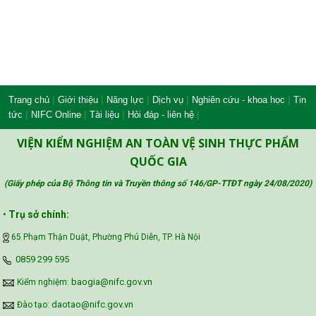
|
|
|
|
|
Trang chủ
Giới thiệu
Năng lực
Dịch vụ
Nghiên cứu - khoa học
Tin
|
|
|
|
tức
NIFC Online
Tài liệu
Hỏi đáp - liên hệ
VIỆN KIỂM NGHIỆM AN TOÀN VỆ SINH THỰC PHẨM
QUỐC GIA
(Giấy phép của Bộ Thông tin và Truyền thông số 146/GP-TTĐT ngày 24/08/2020
)
•
Trụ sở chính:
65 Phạm Thận Duật, Phường Phú Diễn, TP. Hà Nội
‪0859 299 595‬
baogia@nifc.gov.vn
Kiểm nghiệm:
daotao@nifc.gov.vn
Đào tạo: