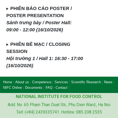
PHIÊN BÁO CÁO POSTER /
POSTER PRESENTATION
Sảnh trưng bày / Poster Hall:
09:00 - 12:00 (16/10/2026)
PHIÊN BẾ MẠC / CLOSING
SESSION
Hội trường 1 / Hall 1: 16:30 - 17:00
(16/10/2026)
|
|
|
|
|
|
Home
About us
Competence
Services
Scientific Research
News
|
|
|
NIFC Online
Documents
FAQ - Contact
NATIONAL INSTITUTE FOR FOOD CONTROL
Add: No. 65 Pham Than Duat Str., Phu Dien Ward., Ha Noi
Tell: (+84) 2439335741. Hotline: 085 208 2535