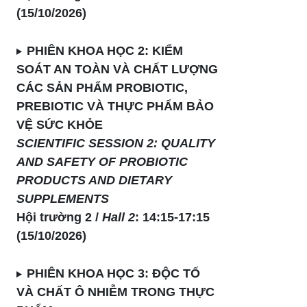
(15/10/2026)
PHIÊN KHOA HỌC 2:
KIỂM
SOÁT AN TOÀN VÀ CHẤT LƯỢNG
CÁC SẢN PHẨM PROBIOTIC,
PREBIOTIC VÀ THỰC PHẨM BẢO
VỆ SỨC KHỎE
SCIENTIFIC SESSION 2:
QUALITY
AND SAFETY OF PROBIOTIC
PRODUCTS AND DIETARY
SUPPLEMENTS
Hội trường 2 /
Hall 2
: 14:15-17:15
(15/10/2026)
PHIÊN KHOA HỌC 3: ĐỘC TỐ
VÀ CHẤT Ô NHIỄM TRONG THỰC