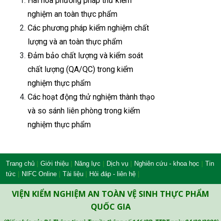
Hài hòa phương pháp thử kiểm
nghiệm an toàn thực phẩm
Các phương pháp kiểm nghiệm chất
lượng và an toàn thực phẩm
Đảm bảo chất lượng và kiểm soát
chất lượng (QA/QC) trong kiểm
nghiệm thực phẩm
Các hoạt động thử nghiệm thành thạo
và so sánh liên phòng trong kiểm
nghiệm thực phẩm
|
|
|
|
|
Trang chủ
Giới thiệu
Năng lực
Dịch vụ
Nghiên cứu - khoa học
Tin
|
|
|
|
tức
NIFC Online
Tài liệu
Hỏi đáp - liên hệ
VIỆN KIỂM NGHIỆM AN TOÀN VỆ SINH THỰC PHẨM
QUỐC GIA