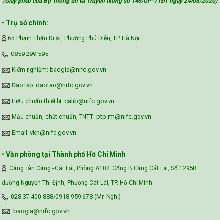
(Giấy phép của Bộ Thông tin và Truyền thông số 146/GP-TTĐT ngày 24/08/2020
)
•
Trụ sở chính:
65 Phạm Thận Duật, Phường Phú Diễn, TP. Hà Nội
‪0859 299 595‬
baogia@nifc.gov.vn
Kiểm nghiệm:
daotao@nifc.gov.vn
Đào tạo:
calib@nifc.gov.vn
Hiệu chuẩn thiết bị:
ptp.rm@nifc.gov.vn
Mẫu chuẩn, chất chuẩn, TNTT:
vkn@nifc.gov.vn
Email:
•
Văn phòng tại Thành phố Hồ Chí Minh
Cảng Tân Cảng - Cát Lái, Phòng A102, Cổng B Cảng Cát Lái, Số 1295B
đường Nguyễn Thị Định, Phường Cát Lái, TP. Hồ Chí Minh
028.37.400.888/0918.959.678 (Mr. Nghị)
baogia@nifc.gov.vn