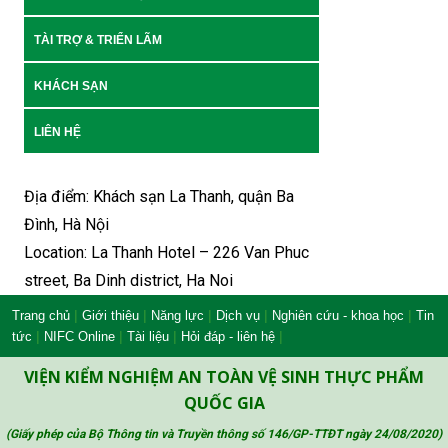
TÀI TRỢ & TRIỂN LÃM
KHÁCH SẠN
LIÊN HỆ
Địa điểm: Khách sạn La Thanh, quận Ba
Đình, Hà Nội
Location: La Thanh Hotel – 226 Van Phuc
street, Ba Dinh district, Ha Noi
|
|
|
|
|
Trang chủ
Giới thiệu
Năng lực
Dịch vụ
Nghiên cứu - khoa học
Tin
|
|
|
|
tức
NIFC Online
Tài liệu
Hỏi đáp - liên hệ
VIỆN KIỂM NGHIỆM AN TOÀN VỆ SINH THỰC PHẨM
QUỐC GIA
(Giấy phép của Bộ Thông tin và Truyền thông số 146/GP-TTĐT ngày 24/08/2020
)