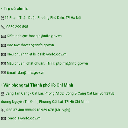
•
Trụ sở chính:
65 Phạm Thận Duật, Phường Phú Diễn, TP. Hà Nội
‪0859 299 595‬
baogia@nifc.gov.vn
Kiểm nghiệm:
daotao@nifc.gov.vn
Đào tạo:
calib@nifc.gov.vn
Hiệu chuẩn thiết bị:
ptp.rm@nifc.gov.vn
Mẫu chuẩn, chất chuẩn, TNTT:
vkn@nifc.gov.vn
Email:
•
Văn phòng tại Thành phố Hồ Chí Minh
Cảng Tân Cảng - Cát Lái, Phòng A102, Cổng B Cảng Cát Lái, Số 1295B
đường Nguyễn Thị Định, Phường Cát Lái, TP. Hồ Chí Minh
028.37.400.888/0918.959.678 (Mr. Nghị)
baogia@nifc.gov.vn