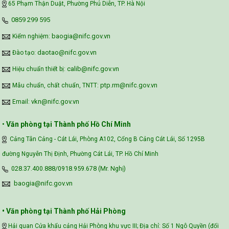
65 Phạm Thận Duật, Phường Phú Diễn, TP. Hà Nội
‪0859 299 595‬
baogia@nifc.gov.vn
Kiểm nghiệm:
daotao@nifc.gov.vn
Đào tạo:
calib@nifc.gov.vn
Hiệu chuẩn thiết bị:
ptp.rm@nifc.gov.vn
Mẫu chuẩn, chất chuẩn, TNTT:
vkn@nifc.gov.vn
Email:
•
Văn phòng tại Thành phố Hồ Chí Minh
Cảng Tân Cảng - Cát Lái, Phòng A102, Cổng B Cảng Cát Lái, Số 1295B
đường Nguyễn Thị Định, Phường Cát Lái, TP. Hồ Chí Minh
028.37.400.888/0918.959.678 (Mr. Nghị)
baogia@nifc.gov.vn
• Văn phòng tại Thành phố Hải Phòng
Hải quan Cửa khẩu cảng Hải Phòng khu vực III; Địa chỉ: Số 1 Ngô Quyền (đối