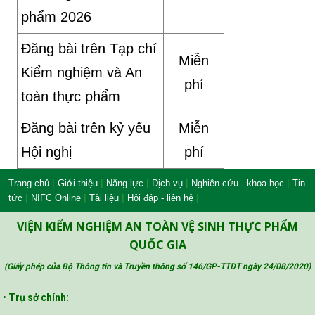
phẩm 2026
Đăng bài trên Tạp chí
Miễn
Kiểm nghiệm và An
phí
toàn thực phẩm
Đăng bài trên kỷ yếu
Miễn
Hội nghị
phí
|
|
|
|
|
Trang chủ
Giới thiệu
Năng lực
Dịch vụ
Nghiên cứu - khoa học
Tin
|
|
|
|
tức
NIFC Online
Tài liệu
Hỏi đáp - liên hệ
VIỆN KIỂM NGHIỆM AN TOÀN VỆ SINH THỰC PHẨM
QUỐC GIA
(Giấy phép của Bộ Thông tin và Truyền thông số 146/GP-TTĐT ngày 24/08/2020
)
•
Trụ sở chính: