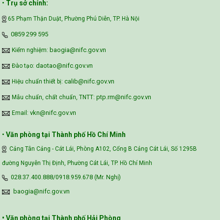
•
Trụ sở chính:
65 Phạm Thận Duật, Phường Phú Diễn, TP. Hà Nội
‪0859 299 595‬
baogia@nifc.gov.vn
Kiểm nghiệm:
daotao@nifc.gov.vn
Đào tạo:
calib@nifc.gov.vn
Hiệu chuẩn thiết bị:
ptp.rm@nifc.gov.vn
Mẫu chuẩn, chất chuẩn, TNTT:
vkn@nifc.gov.vn
Email:
•
Văn phòng tại Thành phố Hồ Chí Minh
Cảng Tân Cảng - Cát Lái, Phòng A102, Cổng B Cảng Cát Lái, Số 1295B
đường Nguyễn Thị Định, Phường Cát Lái, TP. Hồ Chí Minh
028.37.400.888/0918.959.678 (Mr. Nghị)
baogia@nifc.gov.vn
• Văn phòng tại Thành phố Hải Phòng