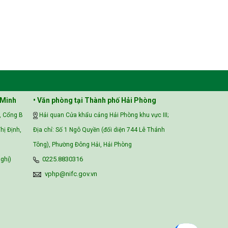
 Minh
• Văn phòng tại Thành phố Hải Phòng
, Cổng B
Hải quan Cửa khẩu cảng Hải Phòng khu vực III;
hị Định,
Địa chỉ: Số 1 Ngô Quyền (đối diện 744 Lê Thánh
Tông), Phường Đông Hải, Hải Phòng
ghị)
0225.8830316
vphp@nifc.gov.vn