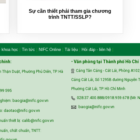
Sự cần thiết phải tham gia chương
trình TNTT/SSLP?
|
|
|
|
|
- khoa học
Tin tức
NIFC Online
Tài liệu
Hỏi đáp - liên hệ
chính:
•
Văn phòng tại Thành phố Hồ Chí
Cảng Tân Cảng - Cát Lái, Phòng A102
 Thận Duật, Phường Phú Diễn, TP. Hà
Cảng Cát Lái, Số 1295B đường Nguyễn T
Phường Cát Lái, TP. Hồ Chí Minh
99 595‬
028.37.400.888/0918.959.678 (Mr. N
baogia@nifc.gov.vn
nghiệm:
baogia@nifc.gov.vn
daotao@nifc.gov.vn
o:
calib@nifc.gov.vn
huẩn thiết bị:
uẩn, chất chuẩn, TNTT:
fc.gov.vn