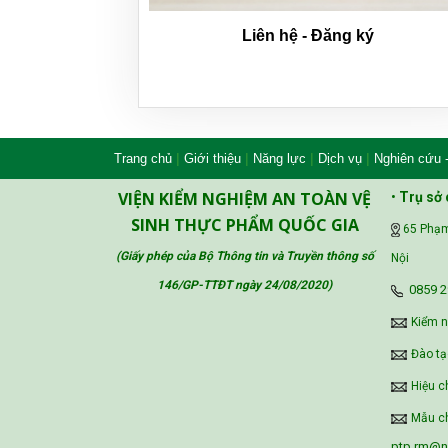
Liên hệ - Đăng ký
|
|
|
|
Trang chủ
Giới thiệu
Năng lực
Dịch vụ
Nghiên cứu 
VIỆN KIỂM NGHIỆM AN TOÀN VỆ
•
Trụ sở 
SINH THỰC PHẨM QUỐC GIA
65 Phạm
(Giấy phép của Bộ Thông tin và Truyền thông số
Nội
146/GP-TTĐT ngày 24/08/2020
)
‪0859 2
Kiểm 
Đào tạ
Hiệu c
Mẫu ch
ptp.rm@ni