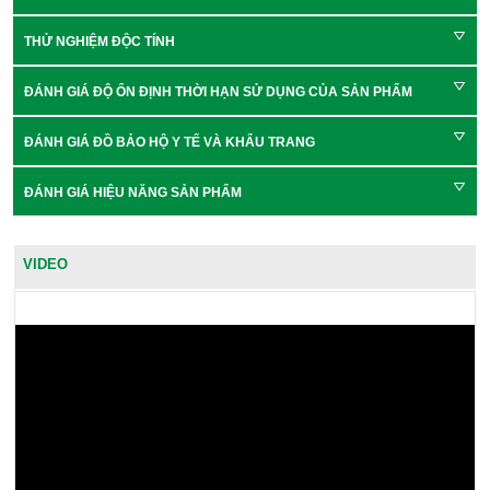
THỬ NGHIỆM ĐỘC TÍNH
ĐÁNH GIÁ ĐỘ ỔN ĐỊNH THỜI HẠN SỬ DỤNG CỦA SẢN PHẨM
ĐÁNH GIÁ ĐỒ BẢO HỘ Y TẾ VÀ KHẨU TRANG
ĐÁNH GIÁ HIỆU NĂNG SẢN PHẨM
VIDEO