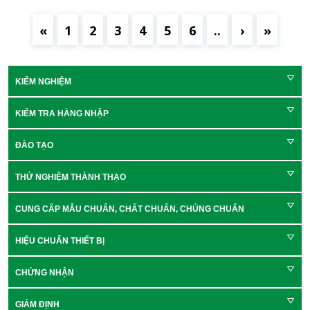
như sau:
«
1
2
3
4
5
6
..
›
»
KIỂM NGHIỆM
KIỂM TRA HÀNG NHẬP
ĐÀO TẠO
THỬ NGHIỆM THÀNH THẠO
CUNG CẤP MẪU CHUẨN, CHẤT CHUẨN, CHỦNG CHUẨN
HIỆU CHUẨN THIẾT BỊ
CHỨNG NHẬN
GIÁM ĐỊNH