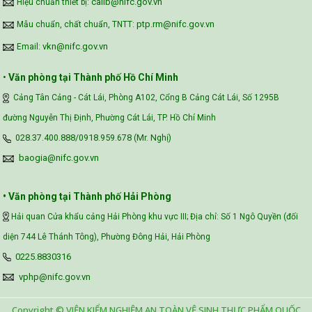
calib@nifc.gov.vn
Hiệu chuẩn thiết bị:
ptp.rm@nifc.gov.vn
Mẫu chuẩn, chất chuẩn, TNTT:
vkn@nifc.gov.vn
Email:
•
Văn phòng tại Thành phố Hồ Chí Minh
Cảng Tân Cảng - Cát Lái, Phòng A102, Cổng B Cảng Cát Lái, Số 1295B
đường Nguyễn Thị Định, Phường Cát Lái, TP. Hồ Chí Minh
028.37.400.888/0918.959.678 (Mr. Nghị)
baogia@nifc.gov.vn
• Văn phòng tại Thành phố Hải Phòng
Hải quan Cửa khẩu cảng Hải Phòng khu vực III; Địa chỉ: Số 1 Ngô Quyền (đối
diện 744 Lê Thánh Tông), Phường Đông Hải, Hải Phòng
0225.8830316
vphp@nifc.gov.vn
Copyright © VIỆN KIỂM NGHIỆM AN TOÀN VỆ SINH THỰC PHẨM QUỐC