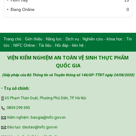
Hôm nay
19
Đang Online
0
Bộ Nông nghiệp và Môi trường
Công đoàn Y tế Việt Nam
|
|
|
|
|
Trang chủ
Giới thiệu
Năng lực
Dịch vụ
Nghiên cứu - khoa học
Tin
|
|
|
|
tức
NIFC Online
Tài liệu
Hỏi đáp - liên hệ
VIỆN KIỂM NGHIỆM AN TOÀN VỆ SINH THỰC PHẨM
Safe Food for Growth Project (SAFEGRO)
QUỐC GIA
(Giấy phép của Bộ Thông tin và Truyền thông số 146/GP-TTĐT ngày 24/08/2020
)
Vietnam Center for Food Safety Risk
•
Trụ sở chính:
Assessment (VFSA)
65 Phạm Thận Duật, Phường Phú Diễn, TP. Hà Nội
‪0859 299 595‬
baogia@nifc.gov.vn
Kiểm nghiệm:
daotao@nifc.gov.vn
Đào tạo: