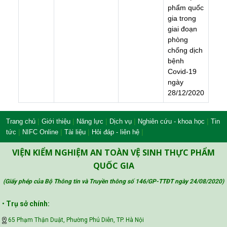
p
h
ẩ
m
q
u
ố
c
g
i
a
t
r
o
n
g
g
i
a
i
đ
o
ạ
n
p
h
ò
n
g
c
h
ố
n
g
d
ị
c
h
b
ệ
n
h
C
o
v
i
d
-
1
9
n
g
à
y
2
8
/
1
2
/
2
0
2
0
|
|
|
|
|
Trang chủ
Giới thiệu
Năng lực
Dịch vụ
Nghiên cứu - khoa học
Tin
|
|
|
|
tức
NIFC Online
Tài liệu
Hỏi đáp - liên hệ
VIỆN KIỂM NGHIỆM AN TOÀN VỆ SINH THỰC PHẨM
QUỐC GIA
(Giấy phép của Bộ Thông tin và Truyền thông số 146/GP-TTĐT ngày 24/08/2020
)
•
Trụ sở chính:
65 Phạm Thận Duật, Phường Phú Diễn, TP. Hà Nội