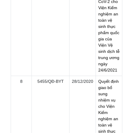
C
o
V
-
2
c
h
o
V
i
ệ
n
K
i
ể
m
n
g
h
i
ệ
m
a
n
t
o
à
n
v
ệ
s
i
n
h
t
h
ự
c
p
h
ẩ
m
q
u
ố
c
g
i
a
c
ủ
a
V
i
ệ
n
V
ệ
s
i
n
h
d
ị
c
h
t
ễ
t
r
u
n
g
ư
ơ
n
g
n
g
à
y
2
4
/
6
/
2
0
2
1
8
5455/QÐ-BYT
28/12/2020
Q
u
y
ế
t
đ
ị
n
h
g
i
a
o
b
ổ
s
u
n
g
n
h
i
ệ
m
v
ụ
c
h
o
V
i
ệ
n
K
i
ể
m
n
g
h
i
ệ
m
a
n
t
o
à
n
v
ệ
s
i
n
h
t
h
ự
c