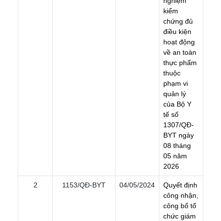
n
g
h
i
ệ
m
k
i
ể
m
c
h
ứ
n
g
đ
ủ
đ
i
ề
u
k
i
ệ
n
h
o
ạ
t
đ
ộ
n
g
v
ề
a
n
t
o
à
n
t
h
ự
c
p
h
ẩ
m
t
h
u
ộ
c
p
h
ạ
m
v
i
q
u
ả
n
l
ý
c
ủ
a
B
ộ
Y
t
ế
s
ố
1
3
0
7
/
Q
Đ
-
B
Y
T
n
g
à
y
0
8
t
h
á
n
g
0
5
n
ă
m
2
0
2
6
2
1153/QÐ-BYT
04/05/2024
Q
u
y
ế
t
đ
ị
n
h
c
ô
n
g
n
h
ậ
n
,
c
ô
n
g
b
ố
t
ổ
c
h
ứ
c
g
i
á
m