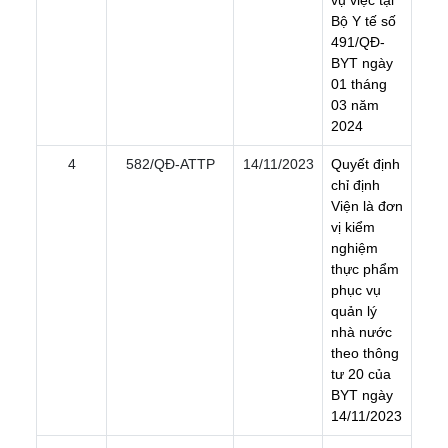
v
ụ
v
i
ệ
c
t
ạ
i
B
ộ
Y
t
ế
s
ố
4
9
1
/
Q
Đ
-
B
Y
T
n
g
à
y
0
1
t
h
á
n
g
0
3
n
ă
m
2
0
2
4
4
582/QÐ-ATTP
14/11/2023
Q
u
y
ế
t
đ
ị
n
h
c
h
ỉ
đ
ị
n
h
V
i
ệ
n
l
à
đ
ơ
n
v
ị
k
i
ể
m
n
g
h
i
ệ
m
t
h
ự
c
p
h
ẩ
m
p
h
ụ
c
v
ụ
q
u
ả
n
l
ý
n
h
à
n
ư
ớ
c
t
h
e
o
t
h
ô
n
g
t
ư
2
0
c
ủ
a
B
Y
T
n
g
à
y
1
4
/
1
1
/
2
0
2
3