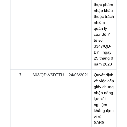
t
h
ự
c
p
h
ẩ
m
n
h
ậ
p
k
h
ẩ
u
t
h
u
ộ
c
t
r
á
c
h
n
h
i
ệ
m
q
u
ả
n
l
ý
c
ủ
a
B
ộ
Y
t
ế
s
ố
3
3
4
7
/
Q
Đ
-
B
Y
T
n
g
à
y
2
5
t
h
á
n
g
8
n
ă
m
2
0
2
3
7
603/QÐ-VSDTTU
24/06/2021
Q
u
y
ế
t
đ
ị
n
h
v
ề
v
i
ệ
c
c
ấ
p
g
i
ấ
y
c
h
ứ
n
g
n
h
ậ
n
n
ă
n
g
l
ự
c
x
é
t
n
g
h
i
ệ
m
k
h
ẳ
n
g
đ
ị
n
h
v
i
r
ú
t
S
A
R
S
-