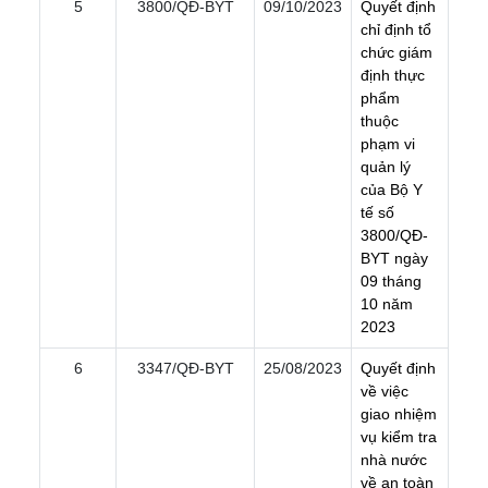
5
3800/QÐ-BYT
09/10/2023
Q
u
y
ế
t
đ
ị
n
h
c
h
ỉ
đ
ị
n
h
t
ổ
c
h
ứ
c
g
i
á
m
đ
ị
n
h
t
h
ự
c
p
h
ẩ
m
t
h
u
ộ
c
p
h
ạ
m
v
i
q
u
ả
n
l
ý
c
ủ
a
B
ộ
Y
t
ế
s
ố
3
8
0
0
/
Q
Đ
-
B
Y
T
n
g
à
y
0
9
t
h
á
n
g
1
0
n
ă
m
2
0
2
3
6
3347/QÐ-BYT
25/08/2023
Q
u
y
ế
t
đ
ị
n
h
v
ề
v
i
ệ
c
g
i
a
o
n
h
i
ệ
m
v
ụ
k
i
ể
m
t
r
a
n
h
à
n
ư
ớ
c
v
ề
a
n
t
o
à
n