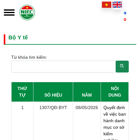
Bộ Y tế
Từ khóa tìm kiếm:
THỨ
NỘI
TỰ
SỐ HIỆU
NĂM
DUNG
1
1307/QÐ-BYT
08/05/2026
Q
u
y
ế
t
đ
ị
n
h
v
ề
v
i
ệ
c
b
a
n
h
à
n
h
d
a
n
h
m
ụ
c
c
ơ
s
ở
k
i
ể
m