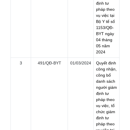
đ
ị
n
h
t
ư
p
h
á
p
t
h
e
o
v
ụ
v
i
ệ
c
t
ạ
i
B
ộ
Y
t
ế
s
ố
1
1
5
3
/
Q
Ð
-
B
Y
T
n
g
à
y
0
4
t
h
á
n
g
0
5
n
ă
m
2
0
2
4
3
491/QÐ-BYT
01/03/2024
Q
u
y
ế
t
đ
ị
n
h
c
ô
n
g
n
h
ậ
n
,
c
ô
n
g
b
ố
d
a
n
h
s
á
c
h
n
g
ư
ờ
i
g
i
á
m
đ
ị
n
h
t
ư
p
h
á
p
t
h
e
o
v
ụ
v
i
ệ
c
,
t
ổ
c
h
ứ
c
g
i
á
m
đ
ị
n
h
t
ư
p
h
á
p
t
h
e
o