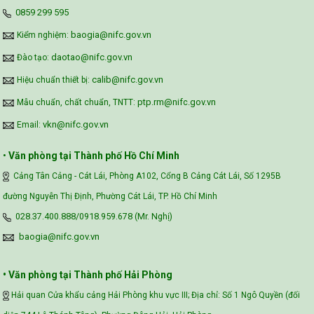
‪0859 299 595‬
baogia@nifc.gov.vn
Kiểm nghiệm:
daotao@nifc.gov.vn
Đào tạo:
calib@nifc.gov.vn
Hiệu chuẩn thiết bị:
ptp.rm@nifc.gov.vn
Mẫu chuẩn, chất chuẩn, TNTT:
vkn@nifc.gov.vn
Email:
•
Văn phòng tại Thành phố Hồ Chí Minh
Cảng Tân Cảng - Cát Lái, Phòng A102, Cổng B Cảng Cát Lái, Số 1295B
đường Nguyễn Thị Định, Phường Cát Lái, TP. Hồ Chí Minh
028.37.400.888/0918.959.678 (Mr. Nghị)
baogia@nifc.gov.vn
• Văn phòng tại Thành phố Hải Phòng
Hải quan Cửa khẩu cảng Hải Phòng khu vực III; Địa chỉ: Số 1 Ngô Quyền (đối