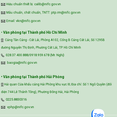
calib@nifc.gov.vn
Hiệu chuẩn thiết bị:
ptp.rm@nifc.gov.vn
Mẫu chuẩn, chất chuẩn, TNTT:
vkn@nifc.gov.vn
Email:
•
Văn phòng tại Thành phố Hồ Chí Minh
Cảng Tân Cảng - Cát Lái, Phòng A102, Cổng B Cảng Cát Lái, Số 1295B
đường Nguyễn Thị Định, Phường Cát Lái, TP. Hồ Chí Minh
028.37.400.888/0918.959.678 (Mr. Nghị)
baogia@nifc.gov.vn
• Văn phòng tại Thành phố Hải Phòng
Hải quan Cửa khẩu cảng Hải Phòng khu vực III; Địa chỉ: Số 1 Ngô Quyền (đối
diện 744 Lê Thánh Tông), Phường Đông Hải, Hải Phòng
0225.8830316
vphp@nifc.gov.vn