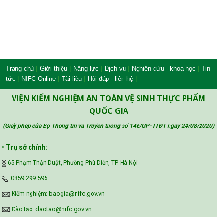
|
|
|
|
|
Trang chủ
Giới thiệu
Năng lực
Dịch vụ
Nghiên cứu - khoa học
Tin
|
|
|
|
tức
NIFC Online
Tài liệu
Hỏi đáp - liên hệ
VIỆN KIỂM NGHIỆM AN TOÀN VỆ SINH THỰC PHẨM
QUỐC GIA
(Giấy phép của Bộ Thông tin và Truyền thông số 146/GP-TTĐT ngày 24/08/2020
)
•
Trụ sở chính:
65 Phạm Thận Duật, Phường Phú Diễn, TP. Hà Nội
‪0859 299 595‬
baogia@nifc.gov.vn
Kiểm nghiệm:
daotao@nifc.gov.vn
Đào tạo: