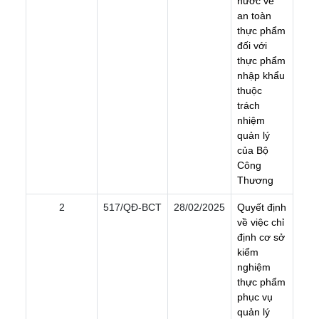
n
ư
ớ
c
v
ề
a
n
t
o
à
n
t
h
ự
c
p
h
ẩ
m
đ
ố
i
v
ớ
i
t
h
ự
c
p
h
ẩ
m
n
h
ậ
p
k
h
ẩ
u
t
h
u
ộ
c
t
r
á
c
h
n
h
i
ệ
m
q
u
ả
n
l
ý
c
ủ
a
B
ộ
C
ô
n
g
T
h
ư
ơ
n
g
2
517/QÐ-BCT
28/02/2025
Q
u
y
ế
t
đ
ị
n
h
v
ề
v
i
ệ
c
c
h
ỉ
đ
ị
n
h
c
ơ
s
ở
k
i
ể
m
n
g
h
i
ệ
m
t
h
ự
c
p
h
ẩ
m
p
h
ụ
c
v
ụ
q
u
ả
n
l
ý