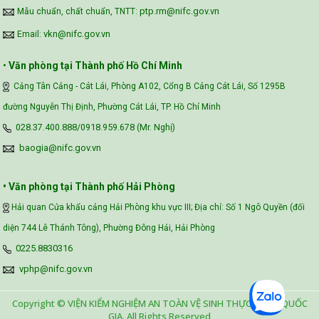
ptp.rm@nifc.gov.vn
Mẫu chuẩn, chất chuẩn, TNTT:
vkn@nifc.gov.vn
Email:
•
Văn phòng tại Thành phố Hồ Chí Minh
Cảng Tân Cảng - Cát Lái, Phòng A102, Cổng B Cảng Cát Lái, Số 1295B
đường Nguyễn Thị Định, Phường Cát Lái, TP. Hồ Chí Minh
028.37.400.888/0918.959.678 (Mr. Nghị)
baogia@nifc.gov.vn
• Văn phòng tại Thành phố Hải Phòng
Hải quan Cửa khẩu cảng Hải Phòng khu vực III; Địa chỉ: Số 1 Ngô Quyền (đối
diện 744 Lê Thánh Tông), Phường Đông Hải, Hải Phòng
0225.8830316
vphp@nifc.gov.vn
Copyright © VIỆN KIỂM NGHIỆM AN TOÀN VỆ SINH THỰC PHẨM QUỐC
GIA. All Rights Reserved