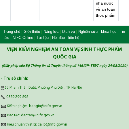
n
h
à
n
ư
ớ
c
v
ề
a
n
t
o
à
n
t
h
ự
c
p
h
ẩ
m
|
|
|
|
|
Trang chủ
Giới thiệu
Năng lực
Dịch vụ
Nghiên cứu - khoa học
Tin
|
|
|
|
tức
NIFC Online
Tài liệu
Hỏi đáp - liên hệ
VIỆN KIỂM NGHIỆM AN TOÀN VỆ SINH THỰC PHẨM
QUỐC GIA
(Giấy phép của Bộ Thông tin và Truyền thông số 146/GP-TTĐT ngày 24/08/2020
)
•
Trụ sở chính:
65 Phạm Thận Duật, Phường Phú Diễn, TP. Hà Nội
‪0859 299 595‬
baogia@nifc.gov.vn
Kiểm nghiệm:
daotao@nifc.gov.vn
Đào tạo:
calib@nifc.gov.vn
Hiệu chuẩn thiết bị: