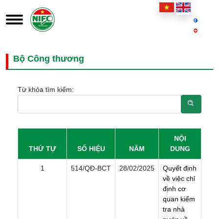
Bộ Công thương
Từ khóa tìm kiếm:
NỘI
THỨ TỰ
SỐ HIỆU
NĂM
DUNG
1
514/QÐ-BCT
28/02/2025
Q
u
y
ế
t
đ
ị
n
h
v
ề
v
i
ệ
c
c
h
ỉ
đ
ị
n
h
c
ơ
q
u
a
n
k
i
ể
m
t
r
a
n
h
à