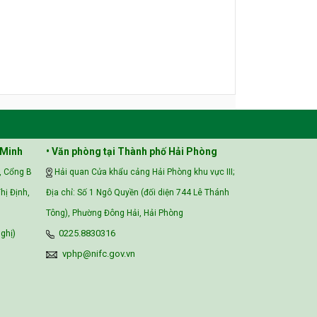
 Minh
• Văn phòng tại Thành phố Hải Phòng
, Cổng B
Hải quan Cửa khẩu cảng Hải Phòng khu vực III;
hị Định,
Địa chỉ: Số 1 Ngô Quyền (đối diện 744 Lê Thánh
Tông), Phường Đông Hải, Hải Phòng
ghị)
0225.8830316
vphp@nifc.gov.vn