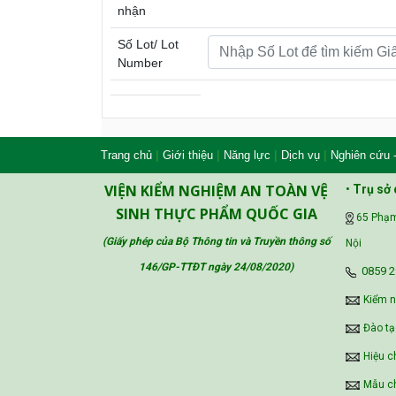
nhận
Số Lot/ Lot
Number
|
|
|
|
Trang chủ
Giới thiệu
Năng lực
Dịch vụ
Nghiên cứu 
VIỆN KIỂM NGHIỆM AN TOÀN VỆ
•
Trụ sở 
SINH THỰC PHẨM QUỐC GIA
65 Phạm
(Giấy phép của Bộ Thông tin và Truyền thông số
Nội
146/GP-TTĐT ngày 24/08/2020
)
‪0859 2
Kiểm 
Đào tạ
Hiệu c
Mẫu ch