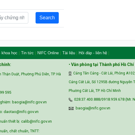
|
|
|
|
|
- khoa học
Tin tức
NIFC Online
Tài liệu
Hỏi đáp - liên hệ
chính:
•
Văn phòng tại Thành phố Hồ Chí
Cảng Tân Cảng - Cát Lái, Phòng A102
 Thận Duật, Phường Phú Diễn, TP. Hà
Cảng Cát Lái, Số 1295B đường Nguyễn T
Phường Cát Lái, TP. Hồ Chí Minh
99 595‬
028.37.400.888/0918.959.678 (Mr. N
baogia@nifc.gov.vn
nghiệm:
baogia@nifc.gov.vn
daotao@nifc.gov.vn
o:
calib@nifc.gov.vn
huẩn thiết bị:
uẩn, chất chuẩn, TNTT: