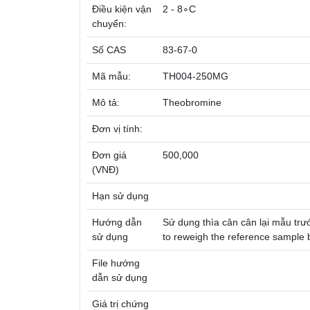
Điều kiện vận
2 - 8∘C
chuyển:
Số CAS
83-67-0
Mã mẫu:
TH004-250MG
Mô tả:
Theobromine
Đơn vị tính:
Đơn giá
500,000
(VNĐ)
Hạn sử dụng
Hướng dẫn
Sử dụng thìa cân cân lại mẫu tr
sử dụng
to reweigh the reference sample 
File hướng
dẫn sử dụng
Giá trị chứng