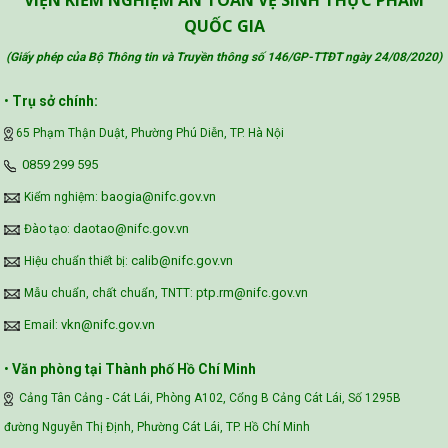
VIỆN KIỂM NGHIỆM AN TOÀN VỆ SINH THỰC PHẨM
QUỐC GIA
(Giấy phép của Bộ Thông tin và Truyền thông số 146/GP-TTĐT ngày 24/08/2020
)
•
Trụ sở chính:
65 Phạm Thận Duật, Phường Phú Diễn, TP. Hà Nội
‪0859 299 595‬
baogia@nifc.gov.vn
Kiểm nghiệm:
daotao@nifc.gov.vn
Đào tạo:
calib@nifc.gov.vn
Hiệu chuẩn thiết bị:
ptp.rm@nifc.gov.vn
Mẫu chuẩn, chất chuẩn, TNTT:
vkn@nifc.gov.vn
Email:
•
Văn phòng tại Thành phố Hồ Chí Minh
Cảng Tân Cảng - Cát Lái, Phòng A102, Cổng B Cảng Cát Lái, Số 1295B
đường Nguyễn Thị Định, Phường Cát Lái, TP. Hồ Chí Minh