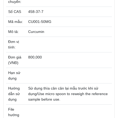
chuyển:
Số CAS
458-37-7
Mã mẫu:
CU001-50MG
Mô tả:
Curcumin
Đơn vị
tính:
Đơn giá
800,000
(VNĐ)
Hạn sử
dụng
Hướng
Sử dụng thìa cân cân lại mẫu trước khi sử
dẫn sử
dụng/Use micro spoon to reweigh the reference
dụng
sample before use.
File
hướng