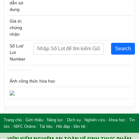
dẫn sử
dụng
Giá trị
chứng
nhận
Số Lot/
Lot
Number
Ảnh công thức hóa học
|
|
|
|
|
Trang chủ
Giới thiệu
Năng lực
Dịch vụ
Nghiên cứu - khoa học
Tin
|
|
|
|
tức
NIFC Online
Tài liệu
Hỏi đáp - liên hệ