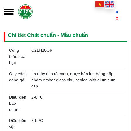
Chi tiết Chất chuẩn - Mẫu chuẩn
Công
C21H20O6
thức hóa
học
Quy cách
Lọ thủy tinh tối màu, được hàn kín bằng nắp
đóng gói
nhôm Amber glass vial, sealed with aluminum
cap
Điều kiện
2-8 ºC
bảo
quản:
Điều kiện
2-8 ºC
vận