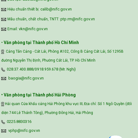
calib@nifc.gov.vn
Hiệu chuẩn thiết bị:
ptp.rm@nifc.gov.vn
Mẫu chuẩn, chất chuẩn, TNTT:
vkn@nifc.gov.vn
Email:
•
Văn phòng tại Thành phố Hồ Chí Minh
Cảng Tân Cảng - Cát Lái, Phòng A102, Cổng B Cảng Cát Lái, Số 1295B
đường Nguyễn Thị Định, Phường Cát Lái, TP. Hồ Chí Minh
028.37.400.888/0918.959.678 (Mr. Nghị)
baogia@nifc.gov.vn
• Văn phòng tại Thành phố Hải Phòng
Hải quan Cửa khẩu cảng Hải Phòng khu vực III; Địa chỉ: Số 1 Ngô Quyền (đối
diện 744 Lê Thánh Tông), Phường Đông Hải, Hải Phòng
0225.8830316
vphp@nifc.gov.vn