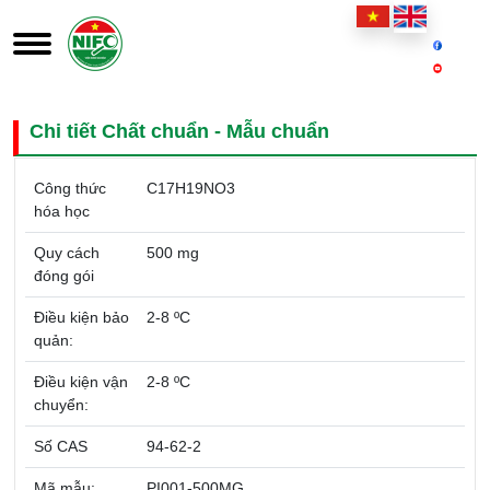
Chi tiết Chất chuẩn - Mẫu chuẩn
Công thức
C17H19NO3
hóa học
Quy cách
500 mg
đóng gói
Điều kiện bảo
2-8 ºC
quản:
Điều kiện vận
2-8 ºC
chuyển:
Số CAS
94-62-2
Mã mẫu:
PI001-500MG