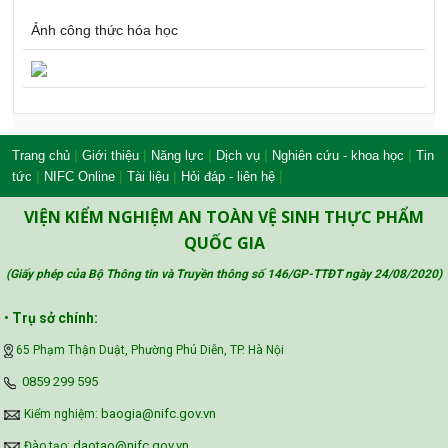
Ảnh công thức hóa học
|
|
|
|
|
Trang chủ
Giới thiệu
Năng lực
Dịch vụ
Nghiên cứu - khoa học
Tin
|
|
|
|
tức
NIFC Online
Tài liệu
Hỏi đáp - liên hệ
VIỆN KIỂM NGHIỆM AN TOÀN VỆ SINH THỰC PHẨM
QUỐC GIA
(Giấy phép của Bộ Thông tin và Truyền thông số 146/GP-TTĐT ngày 24/08/2020
)
•
Trụ sở chính:
65 Phạm Thận Duật, Phường Phú Diễn, TP. Hà Nội
‪0859 299 595‬
baogia@nifc.gov.vn
Kiểm nghiệm:
daotao@nifc.gov.vn
Đào tạo: