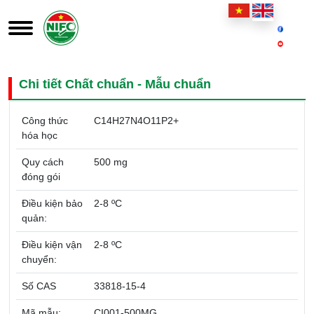
Chi tiết Chất chuẩn - Mẫu chuẩn
Công thức
C14H27N4O11P2+
hóa học
Quy cách
500 mg
đóng gói
Điều kiện bảo
2-8 ºC
quản:
Điều kiện vận
2-8 ºC
chuyển:
Số CAS
33818-15-4
Mã mẫu:
CI001-500MG