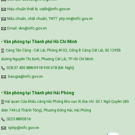
calib@nifc.gov.vn
Hiệu chuẩn thiết bị:
ptp.rm@nifc.gov.vn
Mẫu chuẩn, chất chuẩn, TNTT:
vkn@nifc.gov.vn
Email:
•
Văn phòng tại Thành phố Hồ Chí Minh
Cảng Tân Cảng - Cát Lái, Phòng A102, Cổng B Cảng Cát Lái, Số 1295B
đường Nguyễn Thị Định, Phường Cát Lái, TP. Hồ Chí Minh
028.37.400.888/0918.959.678 (Mr. Nghị)
baogia@nifc.gov.vn
• Văn phòng tại Thành phố Hải Phòng
Hải quan Cửa khẩu cảng Hải Phòng khu vực III; Địa chỉ: Số 1 Ngô Quyền (đối
diện 744 Lê Thánh Tông), Phường Đông Hải, Hải Phòng
0225.8830316
vphp@nifc.gov.vn