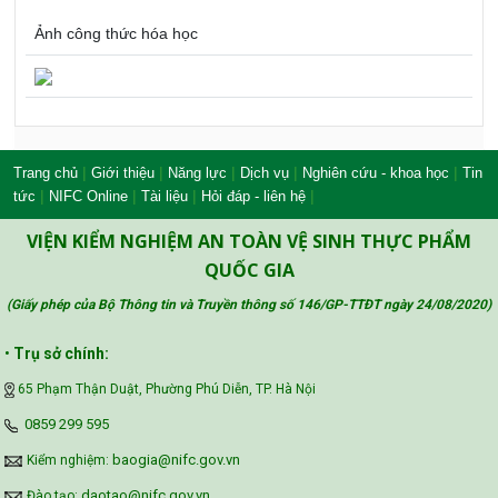
Ảnh công thức hóa học
|
|
|
|
|
Trang chủ
Giới thiệu
Năng lực
Dịch vụ
Nghiên cứu - khoa học
Tin
|
|
|
|
tức
NIFC Online
Tài liệu
Hỏi đáp - liên hệ
VIỆN KIỂM NGHIỆM AN TOÀN VỆ SINH THỰC PHẨM
QUỐC GIA
(Giấy phép của Bộ Thông tin và Truyền thông số 146/GP-TTĐT ngày 24/08/2020
)
•
Trụ sở chính:
65 Phạm Thận Duật, Phường Phú Diễn, TP. Hà Nội
‪0859 299 595‬
baogia@nifc.gov.vn
Kiểm nghiệm:
daotao@nifc.gov.vn
Đào tạo: