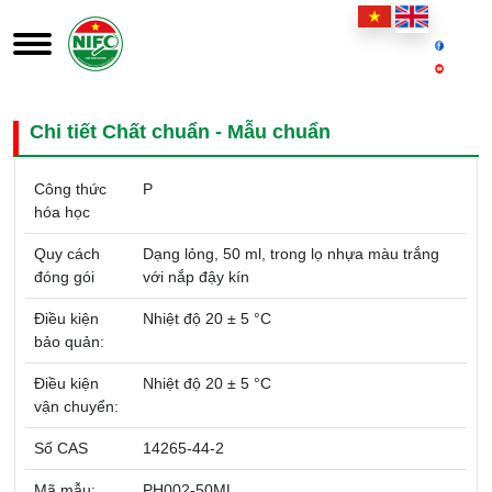
Chi tiết Chất chuẩn - Mẫu chuẩn
Công thức
P
hóa học
Quy cách
Dạng lỏng, 50 ml, trong lọ nhựa màu trắng
đóng gói
với nắp đậy kín
Điều kiện
Nhiệt độ 20 ± 5 °C
bảo quản:
Điều kiện
Nhiệt độ 20 ± 5 °C
vận chuyển:
Số CAS
14265-44-2
Mã mẫu:
PH002-50ML