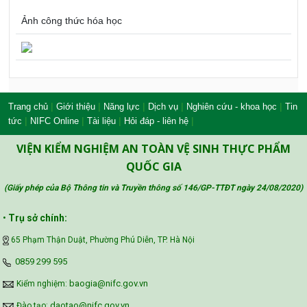
Ảnh công thức hóa học
|
|
|
|
|
Trang chủ
Giới thiệu
Năng lực
Dịch vụ
Nghiên cứu - khoa học
Tin
|
|
|
|
tức
NIFC Online
Tài liệu
Hỏi đáp - liên hệ
VIỆN KIỂM NGHIỆM AN TOÀN VỆ SINH THỰC PHẨM
QUỐC GIA
(Giấy phép của Bộ Thông tin và Truyền thông số 146/GP-TTĐT ngày 24/08/2020
)
•
Trụ sở chính:
65 Phạm Thận Duật, Phường Phú Diễn, TP. Hà Nội
‪0859 299 595‬
baogia@nifc.gov.vn
Kiểm nghiệm:
daotao@nifc.gov.vn
Đào tạo: