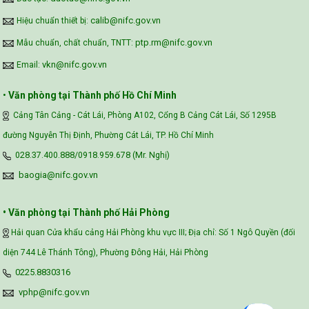
calib@nifc.gov.vn
Hiệu chuẩn thiết bị:
ptp.rm@nifc.gov.vn
Mẫu chuẩn, chất chuẩn, TNTT:
vkn@nifc.gov.vn
Email:
•
Văn phòng tại Thành phố Hồ Chí Minh
Cảng Tân Cảng - Cát Lái, Phòng A102, Cổng B Cảng Cát Lái, Số 1295B
đường Nguyễn Thị Định, Phường Cát Lái, TP. Hồ Chí Minh
028.37.400.888/0918.959.678 (Mr. Nghị)
baogia@nifc.gov.vn
• Văn phòng tại Thành phố Hải Phòng
Hải quan Cửa khẩu cảng Hải Phòng khu vực III; Địa chỉ: Số 1 Ngô Quyền (đối
diện 744 Lê Thánh Tông), Phường Đông Hải, Hải Phòng
0225.8830316
vphp@nifc.gov.vn