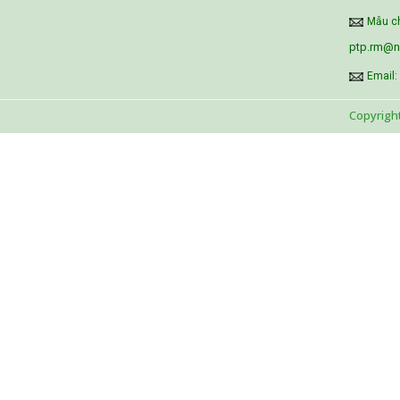
Mẫu ch
ptp.rm@ni
Email:
Copyrigh