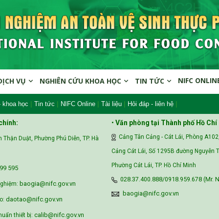
NIFC ONLIN
DỊCH VỤ
NGHIÊN CỨU KHOA HỌC
TIN TỨC
|
|
|
|
|
- khoa học
Tin tức
NIFC Online
Tài liệu
Hỏi đáp - liên hệ
chính:
•
Văn phòng tại Thành phố Hồ Chí
Cảng Tân Cảng - Cát Lái, Phòng A102
 Thận Duật, Phường Phú Diễn, TP. Hà
Cảng Cát Lái, Số 1295B đường Nguyễn T
Phường Cát Lái, TP. Hồ Chí Minh
99 595‬
028.37.400.888/0918.959.678 (Mr. N
baogia@nifc.gov.vn
nghiệm:
baogia@nifc.gov.vn
daotao@nifc.gov.vn
o:
calib@nifc.gov.vn
huẩn thiết bị: