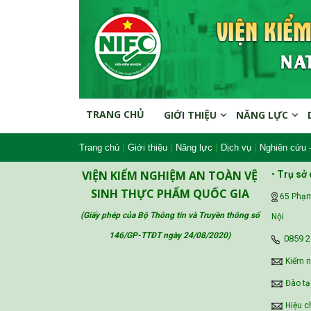
TRANG CHỦ
GIỚI THIỆU
NĂNG LỰC
|
|
|
|
Trang chủ
Giới thiệu
Năng lực
Dịch vụ
Nghiên cứu 
VIỆN KIỂM NGHIỆM AN TOÀN VỆ
•
Trụ sở 
SINH THỰC PHẨM QUỐC GIA
65 Phạm
(Giấy phép của Bộ Thông tin và Truyền thông số
Nội
146/GP-TTĐT ngày 24/08/2020
)
‪0859 2
Kiểm 
Đào tạ
Hiệu c