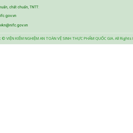
uẩn, chất chuẩn, TNTT:
fc.gov.vn
vkn@nifc.gov.vn
t © VIỆN KIỂM NGHIỆM AN TOÀN VỆ SINH THỰC PHẨM QUỐC GIA. All Rights