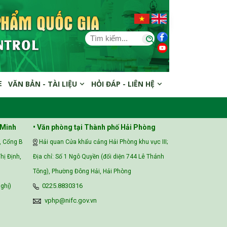
E
VĂN BẢN - TÀI LIỆU
HỎI ĐÁP - LIÊN HỆ
 Minh
• Văn phòng tại Thành phố Hải Phòng
, Cổng B
Hải quan Cửa khẩu cảng Hải Phòng khu vực III;
hị Định,
Địa chỉ: Số 1 Ngô Quyền (đối diện 744 Lê Thánh
Tông), Phường Đông Hải, Hải Phòng
ghị)
0225.8830316
vphp@nifc.gov.vn