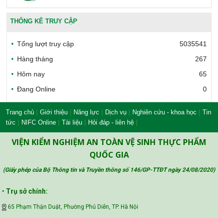
Văn phòng công nhận chất lượng
THỐNG KÊ TRUY CẬP
Tổng lượt truy cập
5035541
Bộ Công thương Việt Nam
Hàng tháng
267
Hôm nay
65
Đang Online
0
Bộ Nông nghiệp và Môi trường
|
|
|
|
|
Trang chủ
Giới thiệu
Năng lực
Dịch vụ
Nghiên cứu - khoa học
Tin
|
|
|
|
tức
NIFC Online
Tài liệu
Hỏi đáp - liên hệ
Công đoàn Y tế Việt Nam
VIỆN KIỂM NGHIỆM AN TOÀN VỆ SINH THỰC PHẨM
QUỐC GIA
(Giấy phép của Bộ Thông tin và Truyền thông số 146/GP-TTĐT ngày 24/08/2020
)
Safe Food for Growth Project (SAFEGRO)
•
Trụ sở chính:
65 Phạm Thận Duật, Phường Phú Diễn, TP. Hà Nội
Vietnam Center for Food Safety Risk