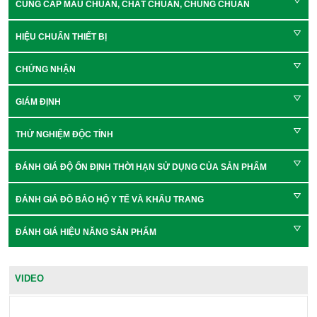
CUNG CẤP MẪU CHUẨN, CHẤT CHUẨN, CHỦNG CHUẨN
HIỆU CHUẨN THIẾT BỊ
CHỨNG NHẬN
GIÁM ĐỊNH
THỬ NGHIỆM ĐỘC TÍNH
ĐÁNH GIÁ ĐỘ ỔN ĐỊNH THỜI HẠN SỬ DỤNG CỦA SẢN PHẨM
ĐÁNH GIÁ ĐỒ BẢO HỘ Y TẾ VÀ KHẨU TRANG
ĐÁNH GIÁ HIỆU NĂNG SẢN PHẨM
VIDEO