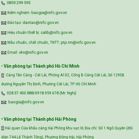
‪0859 299 595‬
Assessment (VFSA)
baogia@nifc.gov.vn
Kiểm nghiệm:
daotao@nifc.gov.vn
Đào tạo:
calib@nifc.gov.vn
Hiệu chuẩn thiết bị:
ptp.rm@nifc.gov.vn
Mẫu chuẩn, chất chuẩn, TNTT:
vkn@nifc.gov.vn
Email:
•
Văn phòng tại Thành phố Hồ Chí Minh
Cảng Tân Cảng - Cát Lái, Phòng A102, Cổng B Cảng Cát Lái, Số 1295B
đường Nguyễn Thị Định, Phường Cát Lái, TP. Hồ Chí Minh
028.37.400.888/0918.959.678 (Mr. Nghị)
baogia@nifc.gov.vn
• Văn phòng tại Thành phố Hải Phòng
Hải quan Cửa khẩu cảng Hải Phòng khu vực III; Địa chỉ: Số 1 Ngô Quyền (đối
diện 744 Lê Thánh Tông), Phường Đông Hải, Hải Phòng