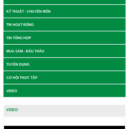
KỸ THUẬT - CHUYÊN MÔN
TIN HOẠT ĐỘNG
TIN TỔNG HỢP
MUA SẮM - ĐẤU THẦU
TUYỂN DỤNG
CƠ HỘI THỰC TẬP
VIDEO
VIDEO