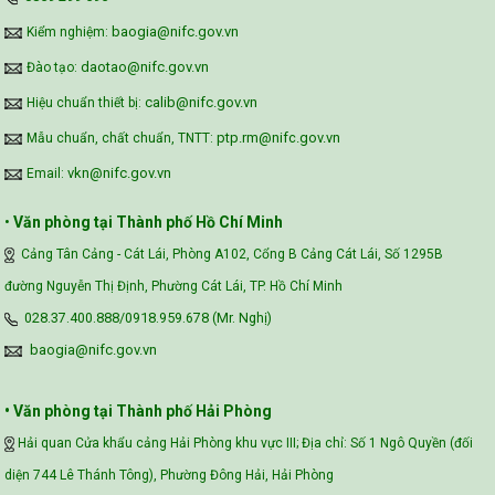
baogia@nifc.gov.vn
Kiểm nghiệm:
daotao@nifc.gov.vn
Đào tạo:
calib@nifc.gov.vn
Hiệu chuẩn thiết bị:
ptp.rm@nifc.gov.vn
Mẫu chuẩn, chất chuẩn, TNTT:
vkn@nifc.gov.vn
Email:
•
Văn phòng tại Thành phố Hồ Chí Minh
Cảng Tân Cảng - Cát Lái, Phòng A102, Cổng B Cảng Cát Lái, Số 1295B
đường Nguyễn Thị Định, Phường Cát Lái, TP. Hồ Chí Minh
028.37.400.888/0918.959.678 (Mr. Nghị)
baogia@nifc.gov.vn
• Văn phòng tại Thành phố Hải Phòng
Hải quan Cửa khẩu cảng Hải Phòng khu vực III; Địa chỉ: Số 1 Ngô Quyền (đối
diện 744 Lê Thánh Tông), Phường Đông Hải, Hải Phòng