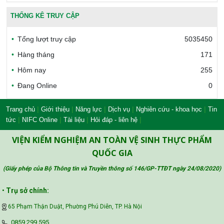
Văn phòng công nhận chất lượng
THỐNG KÊ TRUY CẬP
Tổng lượt truy cập
5035450
Bộ Công thương Việt Nam
Hàng tháng
171
Hôm nay
255
Đang Online
0
Bộ Nông nghiệp và Môi trường
|
|
|
|
|
Trang chủ
Giới thiệu
Năng lực
Dịch vụ
Nghiên cứu - khoa học
Tin
|
|
|
|
tức
NIFC Online
Tài liệu
Hỏi đáp - liên hệ
Công đoàn Y tế Việt Nam
VIỆN KIỂM NGHIỆM AN TOÀN VỆ SINH THỰC PHẨM
QUỐC GIA
(Giấy phép của Bộ Thông tin và Truyền thông số 146/GP-TTĐT ngày 24/08/2020
)
Safe Food for Growth Project (SAFEGRO)
•
Trụ sở chính:
65 Phạm Thận Duật, Phường Phú Diễn, TP. Hà Nội
Vietnam Center for Food Safety Risk
‪0859 299 595‬
Assessment (VFSA)