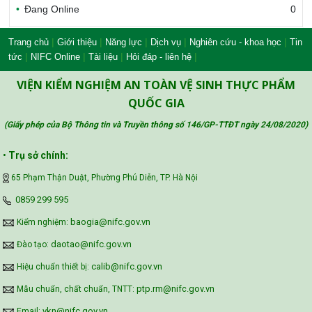
Đang Online
0
Bộ Nông nghiệp và Môi trường
|
|
|
|
|
Trang chủ
Giới thiệu
Năng lực
Dịch vụ
Nghiên cứu - khoa học
Tin
|
|
|
|
tức
NIFC Online
Tài liệu
Hỏi đáp - liên hệ
Công đoàn Y tế Việt Nam
VIỆN KIỂM NGHIỆM AN TOÀN VỆ SINH THỰC PHẨM
QUỐC GIA
(Giấy phép của Bộ Thông tin và Truyền thông số 146/GP-TTĐT ngày 24/08/2020
)
Safe Food for Growth Project (SAFEGRO)
•
Trụ sở chính:
65 Phạm Thận Duật, Phường Phú Diễn, TP. Hà Nội
Vietnam Center for Food Safety Risk
‪0859 299 595‬
Assessment (VFSA)
baogia@nifc.gov.vn
Kiểm nghiệm:
daotao@nifc.gov.vn
Đào tạo:
calib@nifc.gov.vn
Hiệu chuẩn thiết bị:
ptp.rm@nifc.gov.vn
Mẫu chuẩn, chất chuẩn, TNTT:
vkn@nifc.gov.vn
Email: