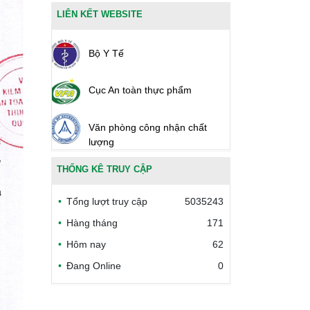
LIÊN KẾT WEBSITE
Bộ Y Tế
Cục An toàn thực phẩm
Văn phòng công nhận chất
lượng
THỐNG KÊ TRUY CẬP
Bộ Công thương Việt Nam
Tổng lượt truy cập
5035243
Bộ Nông nghiệp và Môi trường
Hàng tháng
171
Hôm nay
62
Công đoàn Y tế Việt Nam
Đang Online
0
Safe Food for Growth Project
(SAFEGRO)