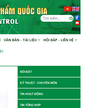
E
VĂN BẢN - TÀI LIỆU
HỎI ĐÁP - LIÊN HỆ
ộc
NỔI BẬT
KỸ THUẬT - CHUYÊN MÔN
TIN HOẠT ĐỘNG
TIN TỔNG HỢP