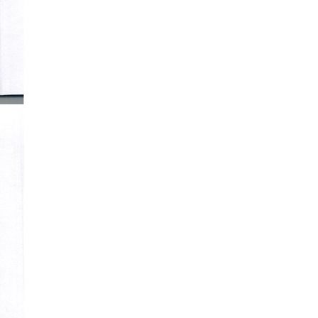
Vietnam Center for Food
Safety Risk Assessment
(VFSA)