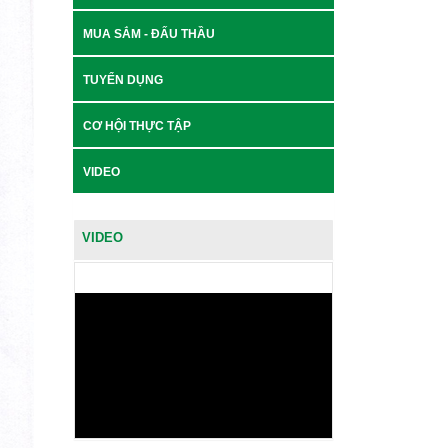
MUA SẮM - ĐẤU THẦU
TUYỂN DỤNG
CƠ HỘI THỰC TẬP
VIDEO
VIDEO