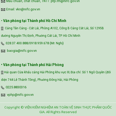
ptp.rm@nifc.gov.vn
Mẫu chuẩn, chất chuẩn, TNTT:
vkn@nifc.gov.vn
Email:
•
Văn phòng tại Thành phố Hồ Chí Minh
Cảng Tân Cảng - Cát Lái, Phòng A102, Cổng B Cảng Cát Lái, Số 1295B
đường Nguyễn Thị Định, Phường Cát Lái, TP. Hồ Chí Minh
028.37.400.888/0918.959.678 (Mr. Nghị)
baogia@nifc.gov.vn
• Văn phòng tại Thành phố Hải Phòng
Hải quan Cửa khẩu cảng Hải Phòng khu vực III; Địa chỉ: Số 1 Ngô Quyền (đối
diện 744 Lê Thánh Tông), Phường Đông Hải, Hải Phòng
0225.8830316
vphp@nifc.gov.vn
Copyright © VIỆN KIỂM NGHIỆM AN TOÀN VỆ SINH THỰC PHẨM QUỐC
GIA. All Rights Reserved