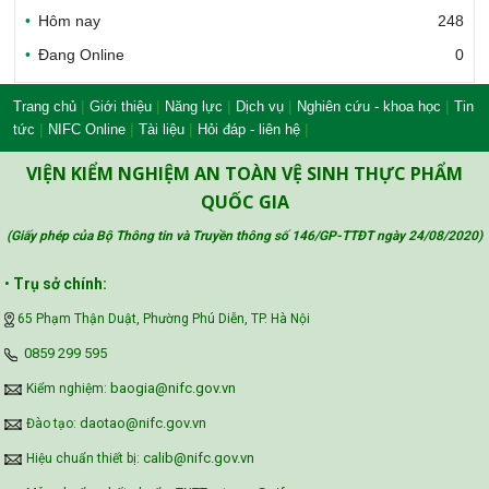
Hôm nay
248
Đang Online
0
Bộ Nông nghiệp và Môi trường
|
|
|
|
|
Trang chủ
Giới thiệu
Năng lực
Dịch vụ
Nghiên cứu - khoa học
Tin
|
|
|
|
tức
NIFC Online
Tài liệu
Hỏi đáp - liên hệ
Công đoàn Y tế Việt Nam
VIỆN KIỂM NGHIỆM AN TOÀN VỆ SINH THỰC PHẨM
QUỐC GIA
(Giấy phép của Bộ Thông tin và Truyền thông số 146/GP-TTĐT ngày 24/08/2020
)
Safe Food for Growth Project (SAFEGRO)
•
Trụ sở chính:
65 Phạm Thận Duật, Phường Phú Diễn, TP. Hà Nội
Vietnam Center for Food Safety Risk
‪0859 299 595‬
Assessment (VFSA)
baogia@nifc.gov.vn
Kiểm nghiệm:
daotao@nifc.gov.vn
Đào tạo:
calib@nifc.gov.vn
Hiệu chuẩn thiết bị: