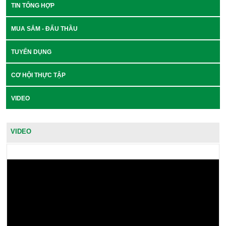
TIN TỔNG HỢP
MUA SẮM - ĐẤU THẦU
TUYỂN DỤNG
CƠ HỘI THỰC TẬP
VIDEO
VIDEO