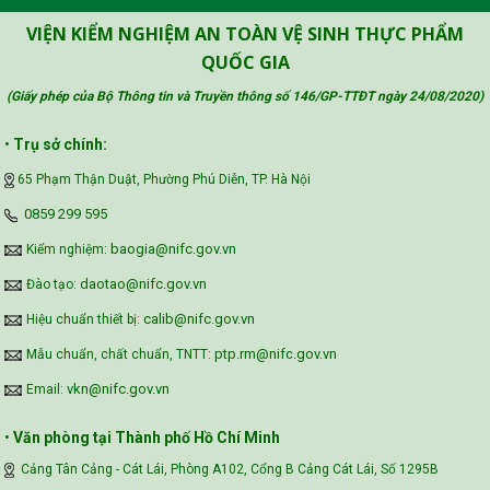
Công đoàn Y tế Việt Nam
VIỆN KIỂM NGHIỆM AN TOÀN VỆ SINH THỰC PHẨM
QUỐC GIA
(Giấy phép của Bộ Thông tin và Truyền thông số 146/GP-TTĐT ngày 24/08/2020
)
Safe Food for Growth Project (SAFEGRO)
•
Trụ sở chính:
65 Phạm Thận Duật, Phường Phú Diễn, TP. Hà Nội
Vietnam Center for Food Safety Risk
‪0859 299 595‬
Assessment (VFSA)
baogia@nifc.gov.vn
Kiểm nghiệm:
daotao@nifc.gov.vn
Đào tạo:
calib@nifc.gov.vn
Hiệu chuẩn thiết bị:
ptp.rm@nifc.gov.vn
Mẫu chuẩn, chất chuẩn, TNTT:
vkn@nifc.gov.vn
Email:
•
Văn phòng tại Thành phố Hồ Chí Minh
Cảng Tân Cảng - Cát Lái, Phòng A102, Cổng B Cảng Cát Lái, Số 1295B