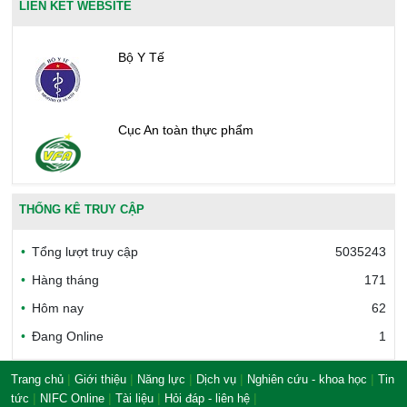
LIÊN KẾT WEBSITE
Bộ Y Tế
Cục An toàn thực phẩm
Văn phòng công nhận chất lượng
THỐNG KÊ TRUY CẬP
Tổng lượt truy cập
5035243
Bộ Công thương Việt Nam
Hàng tháng
171
Hôm nay
62
Đang Online
1
Bộ Nông nghiệp và Môi trường
|
|
|
|
|
Trang chủ
Giới thiệu
Năng lực
Dịch vụ
Nghiên cứu - khoa học
Tin
|
|
|
|
tức
NIFC Online
Tài liệu
Hỏi đáp - liên hệ