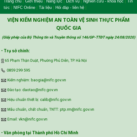
|
|
|
|
|
Trang chủ
Giới thiệu
Năng lực
Dịch vụ
Nghiên cứu - khoa học
Tin
|
|
|
|
tức
NIFC Online
Tài liệu
Hỏi đáp - liên hệ
Công đoàn Y tế Việt Nam
VIỆN KIỂM NGHIỆM AN TOÀN VỆ SINH THỰC PHẨM
QUỐC GIA
(Giấy phép của Bộ Thông tin và Truyền thông số 146/GP-TTĐT ngày 24/08/2020
)
Safe Food for Growth Project (SAFEGRO)
•
Trụ sở chính:
65 Phạm Thận Duật, Phường Phú Diễn, TP. Hà Nội
Vietnam Center for Food Safety Risk
‪0859 299 595‬
Assessment (VFSA)
baogia@nifc.gov.vn
Kiểm nghiệm:
daotao@nifc.gov.vn
Đào tạo:
calib@nifc.gov.vn
Hiệu chuẩn thiết bị:
ptp.rm@nifc.gov.vn
Mẫu chuẩn, chất chuẩn, TNTT:
vkn@nifc.gov.vn
Email:
•
Văn phòng tại Thành phố Hồ Chí Minh