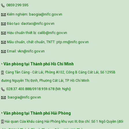
‪0859 299 595‬
Assessment (VFSA)
baogia@nifc.gov.vn
Kiểm nghiệm:
daotao@nifc.gov.vn
Đào tạo:
calib@nifc.gov.vn
Hiệu chuẩn thiết bị:
ptp.rm@nifc.gov.vn
Mẫu chuẩn, chất chuẩn, TNTT:
vkn@nifc.gov.vn
Email:
•
Văn phòng tại Thành phố Hồ Chí Minh
Cảng Tân Cảng - Cát Lái, Phòng A102, Cổng B Cảng Cát Lái, Số 1295B
đường Nguyễn Thị Định, Phường Cát Lái, TP. Hồ Chí Minh
028.37.400.888/0918.959.678 (Mr. Nghị)
baogia@nifc.gov.vn
• Văn phòng tại Thành phố Hải Phòng
Hải quan Cửa khẩu cảng Hải Phòng khu vực III; Địa chỉ: Số 1 Ngô Quyền (đối