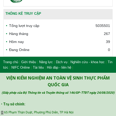
Văn phòng công nhận chất lượng
THỐNG KÊ TRUY CẬP
Tổng lượt truy cập
5035501
Bộ Công thương Việt Nam
Hàng tháng
267
Hôm nay
39
Đang Online
0
Bộ Nông nghiệp và Môi trường
|
|
|
|
|
Trang chủ
Giới thiệu
Năng lực
Dịch vụ
Nghiên cứu - khoa học
Tin
|
|
|
|
tức
NIFC Online
Tài liệu
Hỏi đáp - liên hệ
Công đoàn Y tế Việt Nam
VIỆN KIỂM NGHIỆM AN TOÀN VỆ SINH THỰC PHẨM
QUỐC GIA
(Giấy phép của Bộ Thông tin và Truyền thông số 146/GP-TTĐT ngày 24/08/2020
)
Safe Food for Growth Project (SAFEGRO)
•
Trụ sở chính:
65 Phạm Thận Duật, Phường Phú Diễn, TP. Hà Nội
Vietnam Center for Food Safety Risk