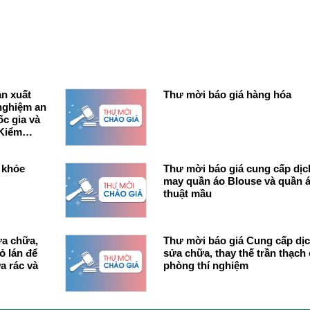
ản xuất
Thư mời báo giá hàng hóa
 nghiệm an
 Kiểm
 khỏe
Thư mời báo giá cung cấp dịc
may quần áo Blouse và quần á
thuật mầu
ửa chữa,
Thư mời báo giá Cung cấp dịc
ỏ lán để
sửa chữa, thay thế trần thạch
a rác và
phòng thí nghiệm