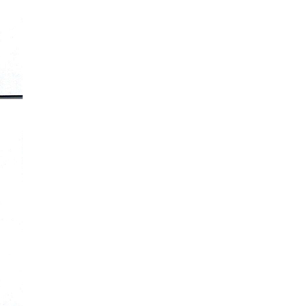
Vietnam Center for Food
Safety Risk Assessment
(VFSA)