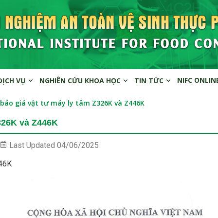
NIFC ONLIN
DỊCH VỤ
NGHIÊN CỨU KHOA HỌC
TIN TỨC
báo giá vật tư máy ly tâm Z326K và Z446K
Z326K và Z446K
Last Updated
04/06/2025
446K