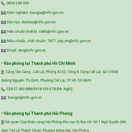
‪0859 299 595‬
Assessment (VFSA)
baogia@nifc.gov.vn
Kiểm nghiệm:
daotao@nifc.gov.vn
Đào tạo:
calib@nifc.gov.vn
Hiệu chuẩn thiết bị:
ptp.rm@nifc.gov.vn
Mẫu chuẩn, chất chuẩn, TNTT:
vkn@nifc.gov.vn
Email:
•
Văn phòng tại Thành phố Hồ Chí Minh
Cảng Tân Cảng - Cát Lái, Phòng A102, Cổng B Cảng Cát Lái, Số 1295B
đường Nguyễn Thị Định, Phường Cát Lái, TP. Hồ Chí Minh
028.37.400.888/0918.959.678 (Mr. Nghị)
baogia@nifc.gov.vn
• Văn phòng tại Thành phố Hải Phòng
Hải quan Cửa khẩu cảng Hải Phòng khu vực III; Địa chỉ: Số 1 Ngô Quyền (đối
diện 744 Lê Thánh Tông), Phường Đông Hải, Hải Phòng