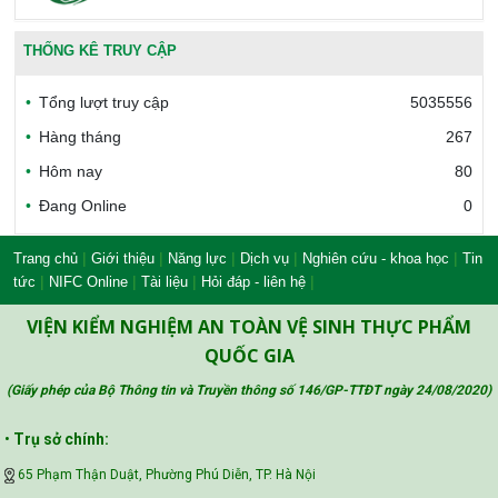
Văn phòng công nhận chất lượng
THỐNG KÊ TRUY CẬP
Tổng lượt truy cập
5035556
Bộ Công thương Việt Nam
Hàng tháng
267
Hôm nay
80
Đang Online
0
Bộ Nông nghiệp và Môi trường
|
|
|
|
|
Trang chủ
Giới thiệu
Năng lực
Dịch vụ
Nghiên cứu - khoa học
Tin
|
|
|
|
tức
NIFC Online
Tài liệu
Hỏi đáp - liên hệ
Công đoàn Y tế Việt Nam
VIỆN KIỂM NGHIỆM AN TOÀN VỆ SINH THỰC PHẨM
QUỐC GIA
(Giấy phép của Bộ Thông tin và Truyền thông số 146/GP-TTĐT ngày 24/08/2020
)
Safe Food for Growth Project (SAFEGRO)
•
Trụ sở chính:
65 Phạm Thận Duật, Phường Phú Diễn, TP. Hà Nội
Vietnam Center for Food Safety Risk