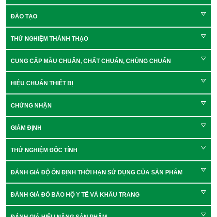
ĐÀO TẠO
THỬ NGHIỆM THÀNH THẠO
CUNG CẤP MẪU CHUẨN, CHẤT CHUẨN, CHỦNG CHUẨN
HIỆU CHUẨN THIẾT BỊ
CHỨNG NHẬN
GIÁM ĐỊNH
THỬ NGHIỆM ĐỘC TÍNH
ĐÁNH GIÁ ĐỘ ỔN ĐỊNH THỜI HẠN SỬ DỤNG CỦA SẢN PHẨM
ĐÁNH GIÁ ĐỒ BẢO HỘ Y TẾ VÀ KHẨU TRANG
ĐÁNH GIÁ HIỆU NĂNG SẢN PHẨM