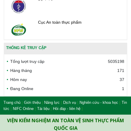
Cục An toàn thực phẩm
Văn phòng công nhận chất lượng
THỐNG KÊ TRUY CẬP
Tổng lượt truy cập
5035198
Bộ Công thương Việt Nam
Hàng tháng
171
Hôm nay
37
Đang Online
1
Bộ Nông nghiệp và Môi trường
|
|
|
|
|
Trang chủ
Giới thiệu
Năng lực
Dịch vụ
Nghiên cứu - khoa học
Tin
|
|
|
|
tức
NIFC Online
Tài liệu
Hỏi đáp - liên hệ
Công đoàn Y tế Việt Nam
VIỆN KIỂM NGHIỆM AN TOÀN VỆ SINH THỰC PHẨM
QUỐC GIA