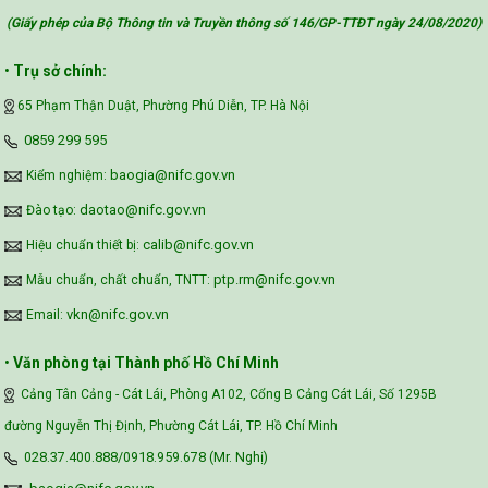
(Giấy phép của Bộ Thông tin và Truyền thông số 146/GP-TTĐT ngày 24/08/2020
)
Safe Food for Growth Project (SAFEGRO)
•
Trụ sở chính:
65 Phạm Thận Duật, Phường Phú Diễn, TP. Hà Nội
Vietnam Center for Food Safety Risk
‪0859 299 595‬
Assessment (VFSA)
baogia@nifc.gov.vn
Kiểm nghiệm:
daotao@nifc.gov.vn
Đào tạo:
calib@nifc.gov.vn
Hiệu chuẩn thiết bị:
ptp.rm@nifc.gov.vn
Mẫu chuẩn, chất chuẩn, TNTT:
vkn@nifc.gov.vn
Email:
•
Văn phòng tại Thành phố Hồ Chí Minh
Cảng Tân Cảng - Cát Lái, Phòng A102, Cổng B Cảng Cát Lái, Số 1295B
đường Nguyễn Thị Định, Phường Cát Lái, TP. Hồ Chí Minh
028.37.400.888/0918.959.678 (Mr. Nghị)