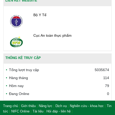
LIÊN KẾT WEBSITE
Bộ Y Tế
Cục An toàn thực phẩm
Văn phòng công nhận chất lượng
THỐNG KÊ TRUY CẬP
Tổng lượt truy cập
5035674
Bộ Công thương Việt Nam
Hàng tháng
114
Hôm nay
79
Đang Online
0
Bộ Nông nghiệp và Môi trường
|
|
|
|
|
Trang chủ
Giới thiệu
Năng lực
Dịch vụ
Nghiên cứu - khoa học
Tin
|
|
|
|
tức
NIFC Online
Tài liệu
Hỏi đáp - liên hệ