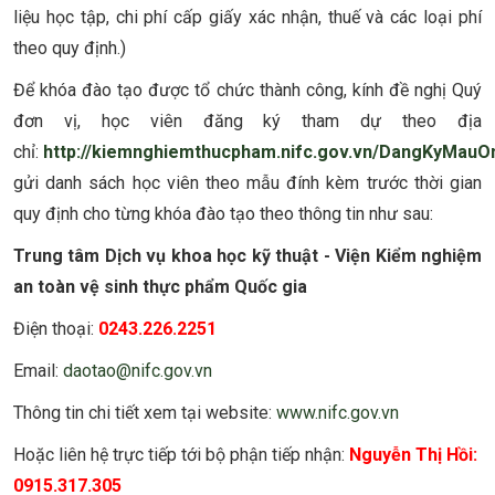
liệu học tập, chi phí cấp giấy xác nhận, thuế và các loại phí
theo quy định.)
Để khóa đào tạo được tổ chức thành công, kính đề nghị Quý
đơn vị, học viên đăng ký tham dự theo địa
chỉ:
http://kiemnghiemthucpham.nifc.gov.vn/DangKyMauO
gửi danh sách học viên theo mẫu đính kèm trước thời gian
quy định cho từng khóa đào tạo theo thông tin như sau:
Trung tâm Dịch vụ khoa học kỹ thuật - Viện Kiểm nghiệm
an toàn vệ sinh thực phẩm Quốc gia
Điện thoại:
0243.226.2251
Email:
daotao@nifc.gov.vn
Thông tin chi tiết xem tại website:
www.nifc.gov.vn
Hoặc liên hệ trực tiếp tới bộ phận tiếp nhận:
Nguyễn Thị Hồi:
0915.317.305