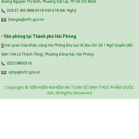
đường Nguyễn Thị Định, Phường Cát Lái, TP. Hồ Chí Minh
028.37.400.888/0918.959.678 (Mr. Nghị)
baogia@nifc.gov.vn
• Văn phòng tại Thành phố Hải Phòng
Hải quan Cửa khẩu cảng Hải Phòng khu vực III; Địa chỉ: Số 1 Ngô Quyền (đối
diện 744 Lê Thánh Tông), Phường Đông Hải, Hải Phòng
0225.8830316
vphp@nifc.gov.vn
Copyright © VIỆN KIỂM NGHIỆM AN TOÀN VỆ SINH THỰC PHẨM QUỐC
GIA. All Rights Reserved