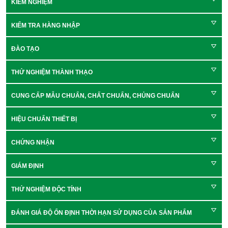
KIỂM NGHIỆM
KIỂM TRA HÀNG NHẬP
ĐÀO TẠO
THỬ NGHIỆM THÀNH THẠO
CUNG CẤP MẪU CHUẨN, CHẤT CHUẨN, CHỦNG CHUẨN
HIỆU CHUẨN THIẾT BỊ
CHỨNG NHẬN
GIÁM ĐỊNH
THỬ NGHIỆM ĐỘC TÍNH
ĐÁNH GIÁ ĐỘ ỔN ĐỊNH THỜI HẠN SỬ DỤNG CỦA SẢN PHẨM