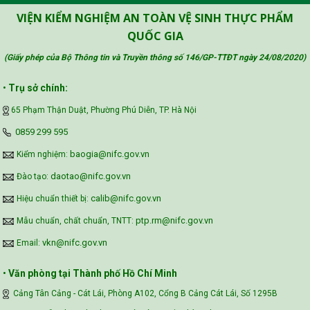
Công đoàn Y tế Việt Nam
VIỆN KIỂM NGHIỆM AN TOÀN VỆ SINH THỰC PHẨM
QUỐC GIA
(Giấy phép của Bộ Thông tin và Truyền thông số 146/GP-TTĐT ngày 24/08/2020
)
Safe Food for Growth Project (SAFEGRO)
•
Trụ sở chính:
65 Phạm Thận Duật, Phường Phú Diễn, TP. Hà Nội
Vietnam Center for Food Safety Risk
‪0859 299 595‬
Assessment (VFSA)
baogia@nifc.gov.vn
Kiểm nghiệm:
daotao@nifc.gov.vn
Đào tạo:
calib@nifc.gov.vn
Hiệu chuẩn thiết bị:
ptp.rm@nifc.gov.vn
Mẫu chuẩn, chất chuẩn, TNTT:
vkn@nifc.gov.vn
Email:
•
Văn phòng tại Thành phố Hồ Chí Minh
Cảng Tân Cảng - Cát Lái, Phòng A102, Cổng B Cảng Cát Lái, Số 1295B