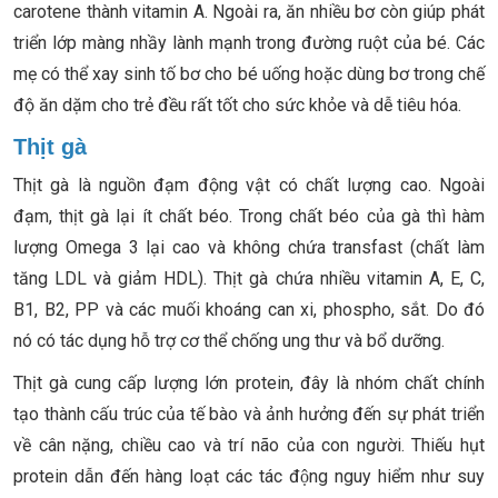
carotene thành vitamin A. Ngoài ra, ăn nhiều bơ còn giúp phát
triển lớp màng nhầy lành mạnh trong đường ruột của bé. Các
mẹ có thể xay sinh tố bơ cho bé uống hoặc dùng bơ trong chế
độ ăn dặm cho trẻ đều rất tốt cho sức khỏe và dễ tiêu hóa.
Thịt gà
Thịt gà là nguồn đạm động vật có chất lượng cao. Ngoài
đạm, thịt gà lại ít chất béo. Trong chất béo của gà thì hàm
lượng Omega 3 lại cao và không chứa transfast (chất làm
tăng LDL và giảm HDL). Thịt gà chứa nhiều vitamin A, E, C,
B1, B2, PP và các muối khoáng can xi, phospho, sắt. Do đó
nó có tác dụng hỗ trợ cơ thể chống ung thư và bổ dưỡng.
Thịt gà cung cấp lượng lớn protein, đây là nhóm chất chính
tạo thành cấu trúc của tế bào và ảnh hưởng đến sự phát triển
về cân nặng, chiều cao và trí não của con người. Thiếu hụt
protein dẫn đến hàng loạt các tác động nguy hiểm như suy