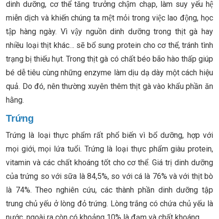
dinh dưỡng, cơ thể tăng trưởng chậm chạp, làm suy yếu hệ
miễn dịch và khiến chúng ta mệt mỏi trong việc lao động, học
tập hàng ngày. Vì vậy nguồn dinh dưỡng trong thịt gà hay
nhiều loại thịt khác… sẽ bổ sung protein cho cơ thể, tránh tình
trạng bị thiếu hụt. Trong thịt gà có chất béo bão hào thấp giúp
bé dễ tiêu cùng những enzyme làm dịu dạ dày một cách hiệu
quả. Do đó, nên thường xuyên thêm thịt gà vào khẩu phần ăn
hằng.
Trứng
Trứng là loại thực phẩm rất phổ biến vì bổ dưỡng, hợp với
mọi giới, mọi lứa tuổi. Trứng là loại thực phẩm giàu protein,
vitamin và các chất khoáng tốt cho cơ thể. Giá trị dinh dưỡng
của trứng so với sữa là 84,5%, so với cá là 76% và với thịt bò
là 74%. Theo nghiên cứu, các thành phần dinh dưỡng tập
trung chủ yếu ở lòng đỏ trứng. Lòng trắng có chứa chủ yếu là
nước, ngoài ra còn có khoảng 10% là đạm và chất khoáng.