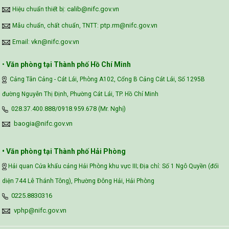
calib@nifc.gov.vn
Hiệu chuẩn thiết bị:
ptp.rm@nifc.gov.vn
Mẫu chuẩn, chất chuẩn, TNTT:
vkn@nifc.gov.vn
Email:
•
Văn phòng tại Thành phố Hồ Chí Minh
Cảng Tân Cảng - Cát Lái, Phòng A102, Cổng B Cảng Cát Lái, Số 1295B
đường Nguyễn Thị Định, Phường Cát Lái, TP. Hồ Chí Minh
028.37.400.888/0918.959.678 (Mr. Nghị)
baogia@nifc.gov.vn
• Văn phòng tại Thành phố Hải Phòng
Hải quan Cửa khẩu cảng Hải Phòng khu vực III; Địa chỉ: Số 1 Ngô Quyền (đối
diện 744 Lê Thánh Tông), Phường Đông Hải, Hải Phòng
0225.8830316
vphp@nifc.gov.vn