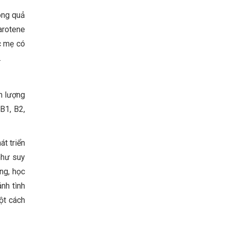
ong quả
arotene
c mẹ có
.
àm lượng
B1, B2,
át triển
 như suy
ng, học
ánh tình
ột cách