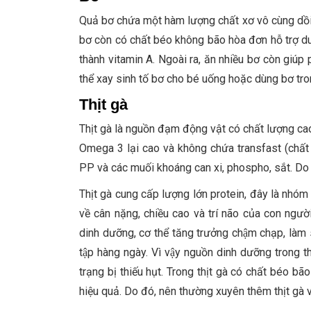
Quả bơ chứa một hàm lượng chất xơ vô cùng dồi 
bơ còn có chất béo không bão hòa đơn hỗ trợ du
thành vitamin A. Ngoài ra, ăn nhiều bơ còn giúp
thể xay sinh tố bơ cho bé uống hoặc dùng bơ tro
Thịt gà
Thịt gà là nguồn đạm động vật có chất lượng cao.
Omega 3 lại cao và không chứa transfast (chất 
PP và các muối khoáng can xi, phospho, sắt. Do 
Thịt gà cung cấp lượng lớn protein, đây là nhóm c
về cân nặng, chiều cao và trí não của con ngườ
dinh dưỡng, cơ thể tăng trưởng chậm chạp, làm su
tập hàng ngày. Vì vậy nguồn dinh dưỡng trong 
trạng bị thiếu hụt. Trong thịt gà có chất béo 
hiệu quả. Do đó, nên thường xuyên thêm thịt gà 