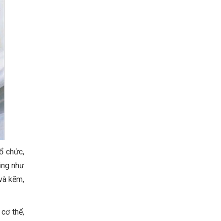
ổ chức,
ũng như
 và kẽm,
cơ thể,