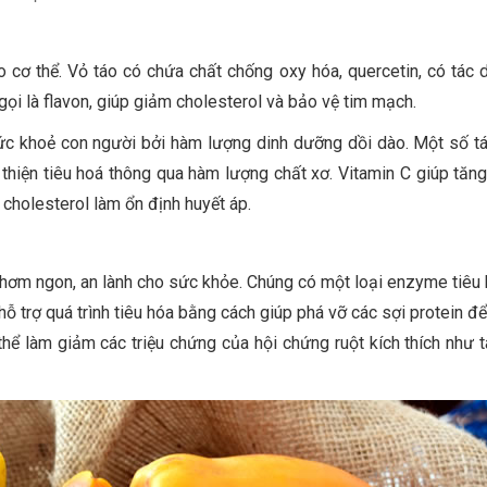
cho cơ thể. Vỏ táo có chứa chất chống oxy hóa, quercetin, có tác
gọi là flavon, giúp giảm cholesterol và bảo vệ tim mạch.
 sức khoẻ con người bởi hàm lượng dinh dưỡng dồi dào. Một số t
thiện tiêu hoá thông qua hàm lượng chất xơ. Vitamin C giúp tăn
 cholesterol làm ổn định huyết áp.
i thơm ngon, an lành cho sức khỏe. Chúng có một loại enzyme tiêu
hỗ trợ quá trình tiêu hóa bằng cách giúp phá vỡ các sợi protein 
hể làm giảm các triệu chứng của hội chứng ruột kích thích như t