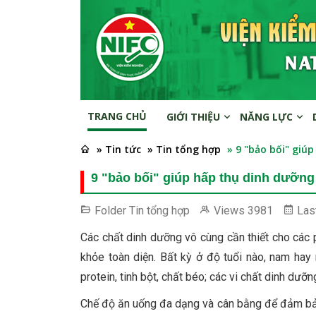
TRANG CHỦ
GIỚI THIỆU
NĂNG LỰC
» Tin tức
» Tin tổng hợp
» 9 "bảo bối" giú
9 "bảo bối" giúp hấp thụ dinh dưỡng
Folder
Tin tổng hợp
Views
3981
Las
Các chất dinh dưỡng vô cùng cần thiết cho các
khỏe toàn diện. Bất kỳ ở độ tuổi nào, nam ha
protein, tinh bột, chất béo; các vi chất dinh dưỡ
Chế độ ăn uống đa dạng và cân bằng để đảm bảo