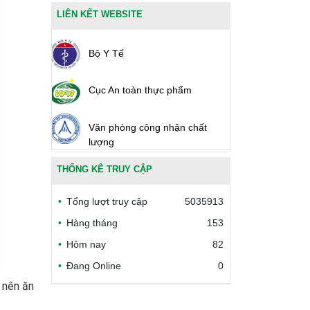
LIÊN KẾT WEBSITE
Bộ Y Tế
Cục An toàn thực phẩm
Văn phòng công nhận chất
lượng
THỐNG KÊ TRUY CẬP
Bộ Công thương Việt Nam
Tổng lượt truy cập
5035913
Bộ Nông nghiệp và Môi trường
Hàng tháng
153
Hôm nay
82
Công đoàn Y tế Việt Nam
Đang Online
0
Safe Food for Growth Project
, nên ăn
(SAFEGRO)