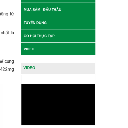
MUA SẮM - ĐẤU THẦU
iêng từ
TUYỂN DỤNG
nhất là
CƠ HỘI THỰC TẬP
VIDEO
hể cung
VIDEO
ng 422mg