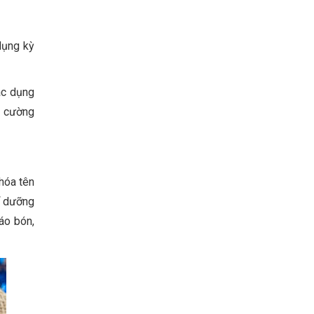
Vietnam Center for Food
Safety Risk Assessment
(VFSA)
 dụng kỳ
ác dụng
g cường
 hóa tên
để dưỡng
áo bón,