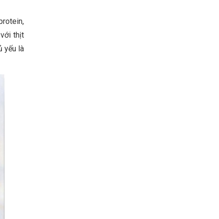
protein,
với thịt
 yếu là