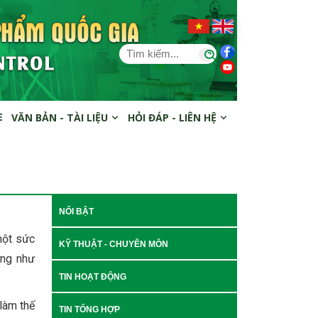
E
VĂN BẢN - TÀI LIỆU
HỎI ĐÁP - LIÊN HỆ
NỔI BẬT
một sức
KỸ THUẬT - CHUYÊN MÔN
ợng như
TIN HOẠT ĐỘNG
làm thế
TIN TỔNG HỢP