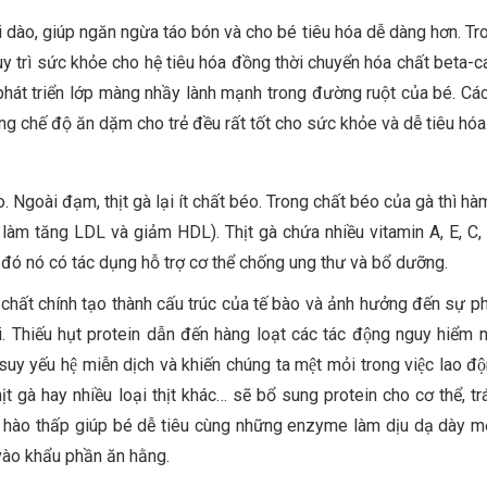
dào, giúp ngăn ngừa táo bón và cho bé tiêu hóa dễ dàng hơn. Tr
y trì sức khỏe cho hệ tiêu hóa đồng thời chuyển hóa chất beta-c
 phát triển lớp màng nhầy lành mạnh trong đường ruột của bé. Cá
ng chế độ ăn dặm cho trẻ đều rất tốt cho sức khỏe và dễ tiêu hóa
 Ngoài đạm, thịt gà lại ít chất béo. Trong chất béo của gà thì h
làm tăng LDL và giảm HDL). Thịt gà chứa nhiều vitamin A, E, C, 
đó nó có tác dụng hỗ trợ cơ thể chống ung thư và bổ dưỡng.
hất chính tạo thành cấu trúc của tế bào và ảnh hưởng đến sự ph
i. Thiếu hụt protein dẫn đến hàng loạt các tác động nguy hiểm
y yếu hệ miễn dịch và khiến chúng ta mệt mỏi trong việc lao độ
thịt gà hay nhiều loại thịt khác… sẽ bổ sung protein cho cơ thể, tr
bão hào thấp giúp bé dễ tiêu cùng những enzyme làm dịu dạ dày m
vào khẩu phần ăn hằng.