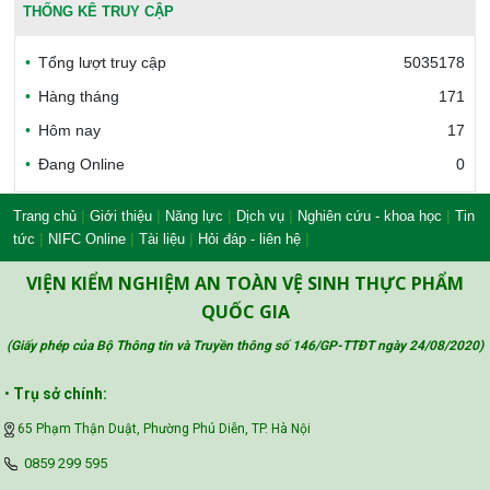
Văn phòng công nhận chất lượng
THỐNG KÊ TRUY CẬP
Tổng lượt truy cập
5035178
Bộ Công thương Việt Nam
Hàng tháng
171
Hôm nay
17
Đang Online
0
Bộ Nông nghiệp và Môi trường
|
|
|
|
|
Trang chủ
Giới thiệu
Năng lực
Dịch vụ
Nghiên cứu - khoa học
Tin
|
|
|
|
tức
NIFC Online
Tài liệu
Hỏi đáp - liên hệ
Công đoàn Y tế Việt Nam
VIỆN KIỂM NGHIỆM AN TOÀN VỆ SINH THỰC PHẨM
QUỐC GIA
(Giấy phép của Bộ Thông tin và Truyền thông số 146/GP-TTĐT ngày 24/08/2020
)
Safe Food for Growth Project (SAFEGRO)
•
Trụ sở chính:
65 Phạm Thận Duật, Phường Phú Diễn, TP. Hà Nội
Vietnam Center for Food Safety Risk
‪0859 299 595‬
Assessment (VFSA)