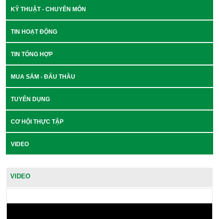
KỸ THUẬT - CHUYÊN MÔN
TIN HOẠT ĐỘNG
TIN TỔNG HỢP
MUA SẮM - ĐẤU THẦU
TUYỂN DỤNG
CƠ HỘI THỰC TẬP
VIDEO
VIDEO