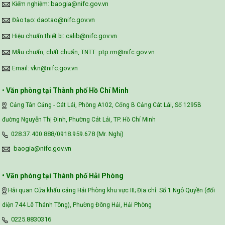
baogia@nifc.gov.vn
Kiểm nghiệm:
daotao@nifc.gov.vn
Đào tạo:
calib@nifc.gov.vn
Hiệu chuẩn thiết bị:
ptp.rm@nifc.gov.vn
Mẫu chuẩn, chất chuẩn, TNTT:
vkn@nifc.gov.vn
Email:
•
Văn phòng tại Thành phố Hồ Chí Minh
Cảng Tân Cảng - Cát Lái, Phòng A102, Cổng B Cảng Cát Lái, Số 1295B
đường Nguyễn Thị Định, Phường Cát Lái, TP. Hồ Chí Minh
028.37.400.888/0918.959.678 (Mr. Nghị)
baogia@nifc.gov.vn
• Văn phòng tại Thành phố Hải Phòng
Hải quan Cửa khẩu cảng Hải Phòng khu vực III; Địa chỉ: Số 1 Ngô Quyền (đối
diện 744 Lê Thánh Tông), Phường Đông Hải, Hải Phòng
0225.8830316