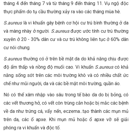
tháng 4 đến tháng 7 và từ tháng 9 đến tháng 11. Vụ ngộ độc
thực phẩm do tụ cầu thường xảy ra vào các tháng mùa hè.
S.aureus
là vi khuẩn gây bệnh cơ hội cư trú bình thường ở da
và màng nhày ở người.
S.aureus
được ước tính cư trú thường
xuyên ở 20 - 30% dân cư và cư trú không liên tục ở 60% dân
cư nói chung.
S.aureus
thường có ở trên bề mặt da do khả năng chịu được
độ ẩm thấp và nồng độ muối cao. Vi khuẩn
S.aureus
có khả
năng sống sót trên các môi trường khô và có nhiều chất ức
chế như mũi người, da và các bề mặt môi trường, quần áo.
Nó có thể xâm nhập vào sâu trong tế bào da do bị bỏng, có
các vết thương hở, có vết côn trùng cắn hoặc bị mắc các bệnh
về da như trứng cá, vẩy nến, eczema...tạo thành các mụn mủ
trên da, các ổ apxe. Khi mụn mủ hoặc ổ apxe vỡ sẽ giải
phóng ra vi khuẩn và độc tố.