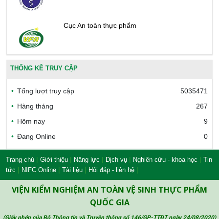
Cục An toàn thực phẩm
Văn phòng công nhận chất lượng
THỐNG KÊ TRUY CẬP
Tổng lượt truy cập
5035471
Bộ Công thương Việt Nam
Hàng tháng
267
Hôm nay
9
Đang Online
0
Bộ Nông nghiệp và Môi trường
|
|
|
|
|
Trang chủ
Giới thiệu
Năng lực
Dịch vụ
Nghiên cứu - khoa học
Tin
|
|
|
|
tức
NIFC Online
Tài liệu
Hỏi đáp - liên hệ
Công đoàn Y tế Việt Nam
VIỆN KIỂM NGHIỆM AN TOÀN VỆ SINH THỰC PHẨM
QUỐC GIA
(Giấy phép của Bộ Thông tin và Truyền thông số 146/GP-TTĐT ngày 24/08/2020
)