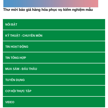
Thư mời báo giá hàng hóa phục vụ kiểm nghiệm mẫu
NỔI BẬT
KỸ THUẬT - CHUYÊN MÔN
TIN HOẠT ĐỘNG
TIN TỔNG HỢP
MUA SẮM - ĐẤU THẦU
TUYỂN DỤNG
CƠ HỘI THỰC TẬP
VIDEO