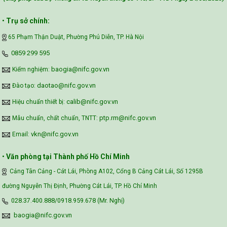
Safe Food for Growth Project (SAFEGRO)
•
Trụ sở chính:
65 Phạm Thận Duật, Phường Phú Diễn, TP. Hà Nội
Vietnam Center for Food Safety Risk
‪0859 299 595‬
Assessment (VFSA)
baogia@nifc.gov.vn
Kiểm nghiệm:
daotao@nifc.gov.vn
Đào tạo:
calib@nifc.gov.vn
Hiệu chuẩn thiết bị:
ptp.rm@nifc.gov.vn
Mẫu chuẩn, chất chuẩn, TNTT:
vkn@nifc.gov.vn
Email:
•
Văn phòng tại Thành phố Hồ Chí Minh
Cảng Tân Cảng - Cát Lái, Phòng A102, Cổng B Cảng Cát Lái, Số 1295B
đường Nguyễn Thị Định, Phường Cát Lái, TP. Hồ Chí Minh
028.37.400.888/0918.959.678 (Mr. Nghị)
baogia@nifc.gov.vn