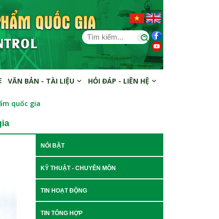
E
VĂN BẢN - TÀI LIỆU
HỎI ĐÁP - LIÊN HỆ
hẩm quốc gia
gia
NỔI BẬT
KỸ THUẬT - CHUYÊN MÔN
TIN HOẠT ĐỘNG
TIN TỔNG HỢP