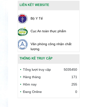
LIÊN KẾT WEBSITE
Bộ Y Tế
Cục An toàn thực phẩm
Văn phòng công nhận chất
lượng
THỐNG KÊ TRUY CẬP
Bộ Công thương Việt Nam
Tổng lượt truy cập
5035450
Bộ Nông nghiệp và Môi trường
Hàng tháng
171
Hôm nay
255
Công đoàn Y tế Việt Nam
Đang Online
0
Safe Food for Growth Project
(SAFEGRO)