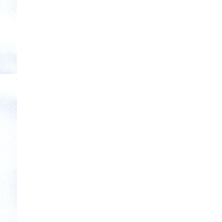
Vietnam Center for Food
Safety Risk Assessment
(VFSA)