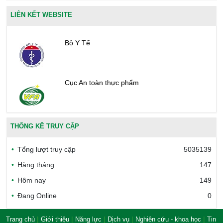
LIÊN KẾT WEBSITE
Bộ Y Tế
Cục An toàn thực phẩm
Văn phòng công nhận chất lượng
THỐNG KÊ TRUY CẬP
Tổng lượt truy cập
5035139
Bộ Công thương Việt Nam
Hàng tháng
147
Hôm nay
149
Đang Online
0
Bộ Nông nghiệp và Môi trường
|
|
|
|
|
Trang chủ
Giới thiệu
Năng lực
Dịch vụ
Nghiên cứu - khoa học
Tin