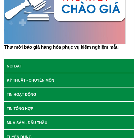
Thư mời báo giá hàng hóa phục vụ kiểm nghiệm mẫu
NỔI BẬT
KỸ THUẬT - CHUYÊN MÔN
TIN HOẠT ĐỘNG
TIN TỔNG HỢP
MUA SẮM - ĐẤU THẦU
TUYỂN DỤNG