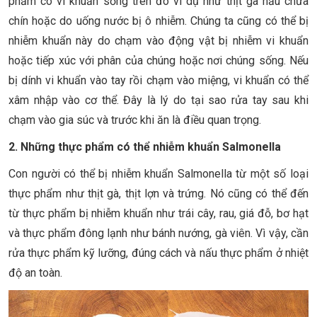
phẩm có vi khuẩn sống trên đó ví dụ như thịt gà nấu chưa
chín hoặc do uống nước bị ô nhiễm. Chúng ta cũng có thể bị
nhiễm khuẩn này do chạm vào động vật bị nhiễm vi khuẩn
hoặc tiếp xúc với phân của chúng hoặc nơi chúng sống. Nếu
bị dính vi khuẩn vào tay rồi chạm vào miệng, vi khuẩn có thể
xâm nhập vào cơ thể. Đây là lý do tại sao rửa tay sau khi
chạm vào gia súc và trước khi ăn là điều quan trọng.
2. Những thực phẩm có thể nhiễm khuẩn Salmonella
Con người có thể bị nhiễm khuẩn Salmonella từ một số loại
thực phẩm như thịt gà, thịt lợn và trứng. Nó cũng có thể đến
từ thực phẩm bị nhiễm khuẩn như trái cây, rau, giá đỗ, bơ hạt
và thực phẩm đông lạnh như bánh nướng, gà viên. Vì vậy, cần
rửa thực phẩm kỹ lưỡng, đúng cách và nấu thực phẩm ở nhiệt
độ an toàn.