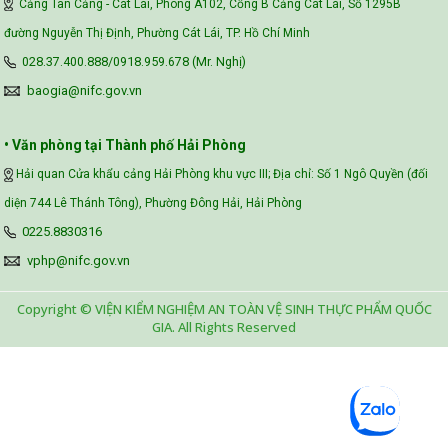
Cảng Tân Cảng - Cát Lái, Phòng A102, Cổng B Cảng Cát Lái, Số 1295B
đường Nguyễn Thị Định, Phường Cát Lái, TP. Hồ Chí Minh
028.37.400.888/0918.959.678 (Mr. Nghị)
baogia@nifc.gov.vn
• Văn phòng tại Thành phố Hải Phòng
Hải quan Cửa khẩu cảng Hải Phòng khu vực III; Địa chỉ: Số 1 Ngô Quyền (đối
diện 744 Lê Thánh Tông), Phường Đông Hải, Hải Phòng
0225.8830316
vphp@nifc.gov.vn
Copyright © VIỆN KIỂM NGHIỆM AN TOÀN VỆ SINH THỰC PHẨM QUỐC
GIA. All Rights Reserved