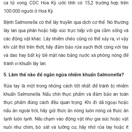
ca tử vong. CDC Hoa Kỳ ước tính có 15,2 trường hợp trên
100.000 người ở Hoa Kỳ.
Bệnh Salmonella có thể lây truyền qua dịch cơ thể. Nó thường
lây lan qua phân hoặc tiếp xúc trực tiếp với gia cầm sống và
các động vật khác. Lây nhiễm chéo cũng có thể xảy ra, vì vậy
khi cắt thịt trên thớt, hãy đảm bảo rửa sạch thớt cùng với tay
và dao hay bất kỳ bề mặt nào bằng nước xà phòng nóng để
tránh vi khuẩn lây lan.
5. Làm thế nào để ngăn ngừa nhiễm khuẩn Salmonella?
Rửa tay là một trong những cách tốt nhất để tránh bị nhiễm
khuẩn Salmonella. Nấu chín thực phẩm và đảm bảo an toàn
thực phẩm đúng cách đều quan trọng. Khi đi dã ngoại hoặc
nấu ăn ngoài trời, hãy giữ thức ăn nóng luôn nóng và thức ăn
lạnh luôn lạnh. Nếu chạm vào động vật như gia súc hoặc vật
nuôi như chim, bò sát và lưỡng cư, hãy nhớ rửa tay hoặc ít