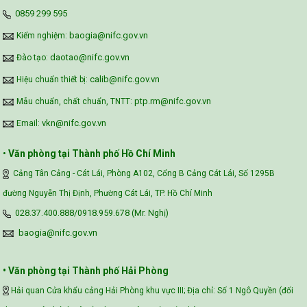
‪0859 299 595‬
Assessment (VFSA)
baogia@nifc.gov.vn
Kiểm nghiệm:
daotao@nifc.gov.vn
Đào tạo:
calib@nifc.gov.vn
Hiệu chuẩn thiết bị:
ptp.rm@nifc.gov.vn
Mẫu chuẩn, chất chuẩn, TNTT:
vkn@nifc.gov.vn
Email:
•
Văn phòng tại Thành phố Hồ Chí Minh
Cảng Tân Cảng - Cát Lái, Phòng A102, Cổng B Cảng Cát Lái, Số 1295B
đường Nguyễn Thị Định, Phường Cát Lái, TP. Hồ Chí Minh
028.37.400.888/0918.959.678 (Mr. Nghị)
baogia@nifc.gov.vn
• Văn phòng tại Thành phố Hải Phòng
Hải quan Cửa khẩu cảng Hải Phòng khu vực III; Địa chỉ: Số 1 Ngô Quyền (đối