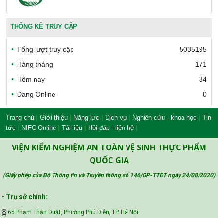
Văn phòng công nhận chất lượng
THỐNG KÊ TRUY CẬP
Tổng lượt truy cập
5035195
Bộ Công thương Việt Nam
Hàng tháng
171
Hôm nay
34
Đang Online
0
Bộ Nông nghiệp và Môi trường
|
|
|
|
|
Trang chủ
Giới thiệu
Năng lực
Dịch vụ
Nghiên cứu - khoa học
Tin
|
|
|
|
tức
NIFC Online
Tài liệu
Hỏi đáp - liên hệ
Công đoàn Y tế Việt Nam
VIỆN KIỂM NGHIỆM AN TOÀN VỆ SINH THỰC PHẨM
QUỐC GIA
(Giấy phép của Bộ Thông tin và Truyền thông số 146/GP-TTĐT ngày 24/08/2020
)
Safe Food for Growth Project (SAFEGRO)
•
Trụ sở chính:
65 Phạm Thận Duật, Phường Phú Diễn, TP. Hà Nội
Vietnam Center for Food Safety Risk