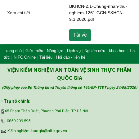
BKHCN-2.1-Chung-nhan-thu-
Xem chi tiết
nghiem-1261.GCN-SKHCN-
9.3.2026.pdf
Tải về
|
|
|
|
|
Trang chủ
Giới thiệu
Năng lực
Dịch vụ
Nghiên cứu - khoa học
Tin
|
|
|
|
tức
NIFC Online
Tài liệu
Hỏi đáp - liên hệ
VIỆN KIỂM NGHIỆM AN TOÀN VỆ SINH THỰC PHẨM
QUỐC GIA
(Giấy phép của Bộ Thông tin và Truyền thông số 146/GP-TTĐT ngày 24/08/2020
)
•
Trụ sở chính:
65 Phạm Thận Duật, Phường Phú Diễn, TP. Hà Nội
‪0859 299 595‬
baogia@nifc.gov.vn
Kiểm nghiệm: