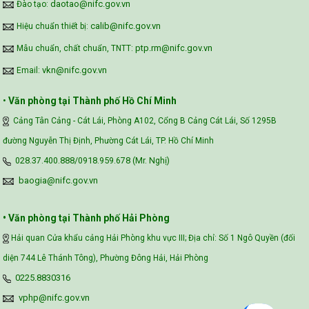
daotao@nifc.gov.vn
Đào tạo:
calib@nifc.gov.vn
Hiệu chuẩn thiết bị:
ptp.rm@nifc.gov.vn
Mẫu chuẩn, chất chuẩn, TNTT:
vkn@nifc.gov.vn
Email:
•
Văn phòng tại Thành phố Hồ Chí Minh
Cảng Tân Cảng - Cát Lái, Phòng A102, Cổng B Cảng Cát Lái, Số 1295B
đường Nguyễn Thị Định, Phường Cát Lái, TP. Hồ Chí Minh
028.37.400.888/0918.959.678 (Mr. Nghị)
baogia@nifc.gov.vn
• Văn phòng tại Thành phố Hải Phòng
Hải quan Cửa khẩu cảng Hải Phòng khu vực III; Địa chỉ: Số 1 Ngô Quyền (đối
diện 744 Lê Thánh Tông), Phường Đông Hải, Hải Phòng
0225.8830316
vphp@nifc.gov.vn