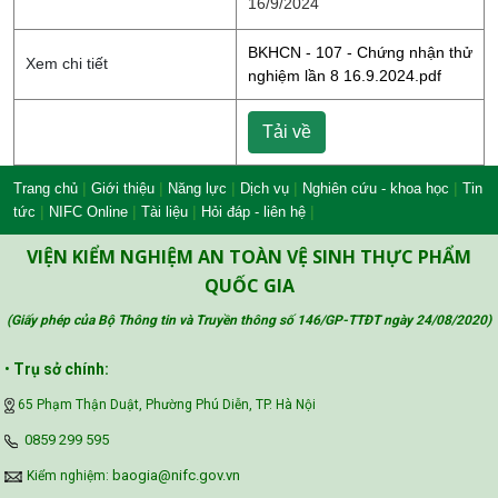
16/9/2024
BKHCN - 107 - Chứng nhận thử
Xem chi tiết
nghiệm lần 8 16.9.2024.pdf
Tải về
|
|
|
|
|
Trang chủ
Giới thiệu
Năng lực
Dịch vụ
Nghiên cứu - khoa học
Tin
|
|
|
|
tức
NIFC Online
Tài liệu
Hỏi đáp - liên hệ
VIỆN KIỂM NGHIỆM AN TOÀN VỆ SINH THỰC PHẨM
QUỐC GIA
(Giấy phép của Bộ Thông tin và Truyền thông số 146/GP-TTĐT ngày 24/08/2020
)
•
Trụ sở chính:
65 Phạm Thận Duật, Phường Phú Diễn, TP. Hà Nội
‪0859 299 595‬
baogia@nifc.gov.vn
Kiểm nghiệm: