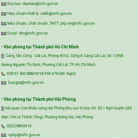
daotao@nifc.gov.vn
Đào tạo:
calib@nifc.gov.vn
Hiệu chuẩn thiết bị:
ptp.rm@nifc.gov.vn
Mẫu chuẩn, chất chuẩn, TNTT:
vkn@nifc.gov.vn
Email:
•
Văn phòng tại Thành phố Hồ Chí Minh
Cảng Tân Cảng - Cát Lái, Phòng A102, Cổng B Cảng Cát Lái, Số 1295B
đường Nguyễn Thị Định, Phường Cát Lái, TP. Hồ Chí Minh
028.37.400.888/0918.959.678 (Mr. Nghị)
baogia@nifc.gov.vn
• Văn phòng tại Thành phố Hải Phòng
Hải quan Cửa khẩu cảng Hải Phòng khu vực III; Địa chỉ: Số 1 Ngô Quyền (đối
diện 744 Lê Thánh Tông), Phường Đông Hải, Hải Phòng
0225.8830316
vphp@nifc.gov.vn