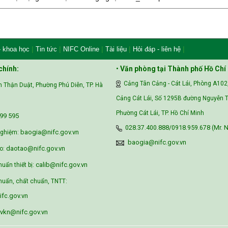
|
|
|
|
|
- khoa học
Tin tức
NIFC Online
Tài liệu
Hỏi đáp - liên hệ
chính:
•
Văn phòng tại Thành phố Hồ Chí
Cảng Tân Cảng - Cát Lái, Phòng A102
 Thận Duật, Phường Phú Diễn, TP. Hà
Cảng Cát Lái, Số 1295B đường Nguyễn T
Phường Cát Lái, TP. Hồ Chí Minh
99 595‬
028.37.400.888/0918.959.678 (Mr. N
baogia@nifc.gov.vn
nghiệm:
baogia@nifc.gov.vn
daotao@nifc.gov.vn
o:
calib@nifc.gov.vn
huẩn thiết bị:
uẩn, chất chuẩn, TNTT:
fc.gov.vn
vkn@nifc.gov.vn