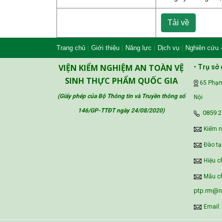
Tải về
|
|
|
|
Trang chủ
Giới thiệu
Năng lực
Dịch vụ
Nghiên cứu 
VIỆN KIỂM NGHIỆM AN TOÀN VỆ
•
Trụ sở 
SINH THỰC PHẨM QUỐC GIA
65 Phạm
(Giấy phép của Bộ Thông tin và Truyền thông số
Nội
146/GP-TTĐT ngày 24/08/2020
)
‪0859 2
Kiểm 
Đào tạ
Hiệu c
Mẫu ch
ptp.rm@ni
Email: