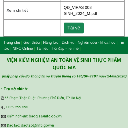
QĐ_VIRAS 003
Xem chi tiết
SINH_2024_M.pdf
Tải về
|
|
|
|
|
Trang chủ
Giới thiệu
Năng lực
Dịch vụ
Nghiên cứu - khoa học
Tin
|
|
|
|
tức
NIFC Online
Tài liệu
Hỏi đáp - liên hệ
VIỆN KIỂM NGHIỆM AN TOÀN VỆ SINH THỰC PHẨM
QUỐC GIA
(Giấy phép của Bộ Thông tin và Truyền thông số 146/GP-TTĐT ngày 24/08/2020
)
•
Trụ sở chính:
65 Phạm Thận Duật, Phường Phú Diễn, TP. Hà Nội
‪0859 299 595‬
baogia@nifc.gov.vn
Kiểm nghiệm:
daotao@nifc.gov.vn
Đào tạo: