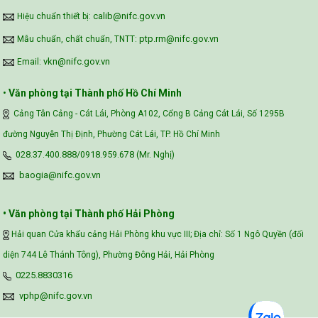
calib@nifc.gov.vn
Hiệu chuẩn thiết bị:
ptp.rm@nifc.gov.vn
Mẫu chuẩn, chất chuẩn, TNTT:
vkn@nifc.gov.vn
Email:
•
Văn phòng tại Thành phố Hồ Chí Minh
Cảng Tân Cảng - Cát Lái, Phòng A102, Cổng B Cảng Cát Lái, Số 1295B
đường Nguyễn Thị Định, Phường Cát Lái, TP. Hồ Chí Minh
028.37.400.888/0918.959.678 (Mr. Nghị)
baogia@nifc.gov.vn
• Văn phòng tại Thành phố Hải Phòng
Hải quan Cửa khẩu cảng Hải Phòng khu vực III; Địa chỉ: Số 1 Ngô Quyền (đối
diện 744 Lê Thánh Tông), Phường Đông Hải, Hải Phòng
0225.8830316
vphp@nifc.gov.vn