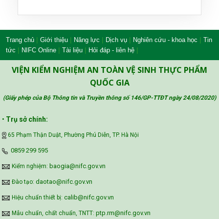
|
|
|
|
|
Trang chủ
Giới thiệu
Năng lực
Dịch vụ
Nghiên cứu - khoa học
Tin
|
|
|
|
tức
NIFC Online
Tài liệu
Hỏi đáp - liên hệ
VIỆN KIỂM NGHIỆM AN TOÀN VỆ SINH THỰC PHẨM
QUỐC GIA
(Giấy phép của Bộ Thông tin và Truyền thông số 146/GP-TTĐT ngày 24/08/2020
)
•
Trụ sở chính:
65 Phạm Thận Duật, Phường Phú Diễn, TP. Hà Nội
‪0859 299 595‬
baogia@nifc.gov.vn
Kiểm nghiệm:
daotao@nifc.gov.vn
Đào tạo:
calib@nifc.gov.vn
Hiệu chuẩn thiết bị:
ptp.rm@nifc.gov.vn
Mẫu chuẩn, chất chuẩn, TNTT: