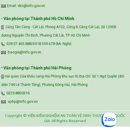
vkn@nifc.gov.vn
Email:
•
Văn phòng tại Thành phố Hồ Chí Minh
Cảng Tân Cảng - Cát Lái, Phòng A102, Cổng B Cảng Cát Lái, Số 1295B
đường Nguyễn Thị Định, Phường Cát Lái, TP. Hồ Chí Minh
028.37.400.888/0918.959.678 (Mr. Nghị)
baogia@nifc.gov.vn
• Văn phòng tại Thành phố Hải Phòng
Hải quan Cửa khẩu cảng Hải Phòng khu vực III; Địa chỉ: Số 1 Ngô Quyền (đối
diện 744 Lê Thánh Tông), Phường Đông Hải, Hải Phòng
0225.8830316
vphp@nifc.gov.vn
Copyright © VIỆN KIỂM NGHIỆM AN TOÀN VỆ SINH THỰC PHẨM QUỐC
GIA. All Rights Reserved