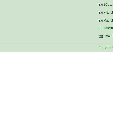
Đào tạ
Hiệu c
Mẫu ch
ptp.rm@ni
Email:
Copyrigh