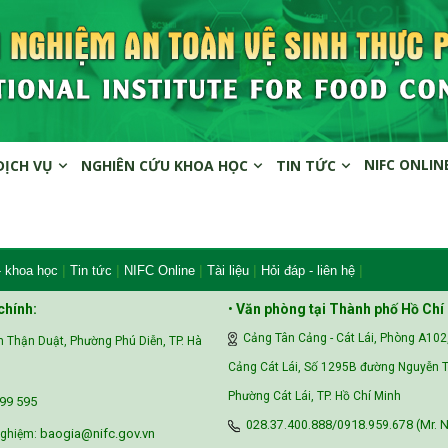
NIFC ONLIN
DỊCH VỤ
NGHIÊN CỨU KHOA HỌC
TIN TỨC
|
|
|
|
|
- khoa học
Tin tức
NIFC Online
Tài liệu
Hỏi đáp - liên hệ
chính:
•
Văn phòng tại Thành phố Hồ Chí
Cảng Tân Cảng - Cát Lái, Phòng A102
 Thận Duật, Phường Phú Diễn, TP. Hà
Cảng Cát Lái, Số 1295B đường Nguyễn T
Phường Cát Lái, TP. Hồ Chí Minh
99 595‬
028.37.400.888/0918.959.678 (Mr. N
baogia@nifc.gov.vn
nghiệm: