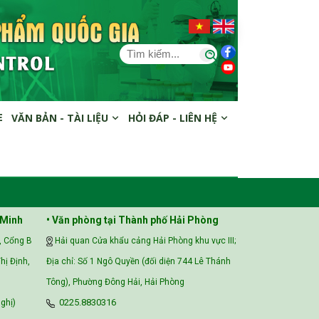
E
VĂN BẢN - TÀI LIỆU
HỎI ĐÁP - LIÊN HỆ
 Minh
• Văn phòng tại Thành phố Hải Phòng
, Cổng B
Hải quan Cửa khẩu cảng Hải Phòng khu vực III;
hị Định,
Địa chỉ: Số 1 Ngô Quyền (đối diện 744 Lê Thánh
Tông), Phường Đông Hải, Hải Phòng
ghị)
0225.8830316