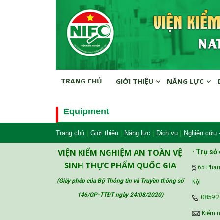
TRANG CHỦ
GIỚI THIỆU
NĂNG LỰC
Equipment
|
|
|
|
Trang chủ
Giới thiệu
Năng lực
Dịch vụ
Nghiên cứu 
VIỆN KIỂM NGHIỆM AN TOÀN VỆ
•
Trụ sở 
SINH THỰC PHẨM QUỐC GIA
65 Phạm
(Giấy phép của Bộ Thông tin và Truyền thông số
Nội
146/GP-TTĐT ngày 24/08/2020
)
‪0859 2
Kiểm 