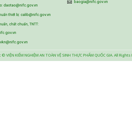
baogia@nifc.gov.vn
daotao@nifc.gov.vn
o:
calib@nifc.gov.vn
huẩn thiết bị:
uẩn, chất chuẩn, TNTT:
fc.gov.vn
vkn@nifc.gov.vn
t © VIỆN KIỂM NGHIỆM AN TOÀN VỆ SINH THỰC PHẨM QUỐC GIA. All Rights